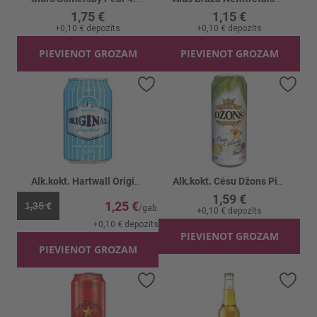
1,75 €
1,15 €
+
0,10 €
depozīts
+
0,10 €
depozīts
PIEVIENOT GROZAM
PIEVIENOT GROZAM
Pievienot vēlmju sarakstam
Piev
Alk.kokt. Hartwall Original 5.5% CAN
Alk.kokt. Cēsu Džons Pina Colada 5% CAN
1,59 €
1,25 €
1,35 €
+
0,10 €
depozīts
+
0,10 €
depozīts
PIEVIENOT GROZAM
PIEVIENOT GROZAM
Pievienot vēlmju sarakstam
Piev