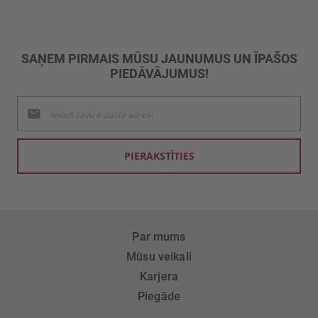
SAŅEM PIRMAIS MŪSU JAUNUMUS UN ĪPAŠOS
PIEDĀVĀJUMUS!
Pieteikties
jaunumu
saņemšanai:
PIERAKSTĪTIES
Par mums
Mūsu veikali
Karjera
Piegāde