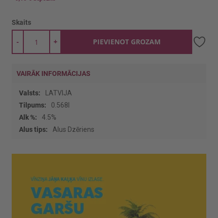
Skaits
-
+
PIEVIENOT GROZAM
VAIRĀK INFORMĀCIJAS
Vairāk
LATVIJA
informācijas
0.568l
4.5%
Alus Dzēriens