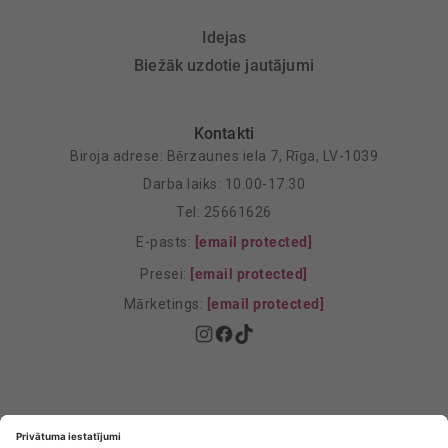
Idejas
Biežāk uzdotie jautājumi
Kontakti
Biroja adrese: Bērzaunes iela 7, Rīga, LV-1039
Darba laiks: 10.00-17.30
Tel: 25661626
E-pasts:
[email protected]
Presei:
[email protected]
Mārketings:
[email protected]
Privātuma politika