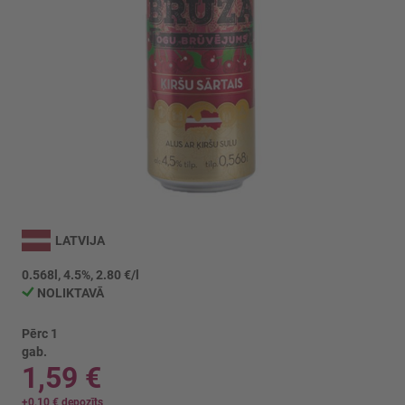
Iet
uz
LATVIJA
galerijas
sākumu
0.568l, 4.5%, 2.80 €/l
NOLIKTAVĀ
Pērc 1
gab.
1,59 €
+
0,10 €
depozīts