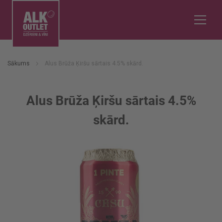
Sākums
Alus Brūža Ķiršu sārtais 4.5% skārd.
Alus Brūža Ķiršu sārtais 4.5%
skārd.
Iet
uz
galerijas
beigām