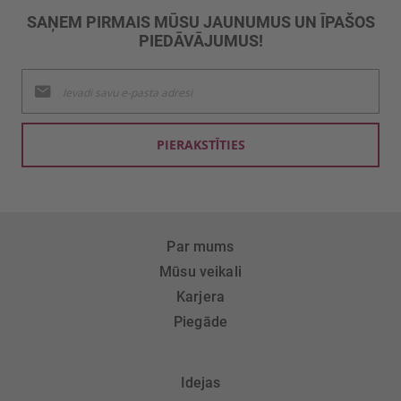
SAŅEM PIRMAIS MŪSU JAUNUMUS UN ĪPAŠOS
PIEDĀVĀJUMUS!
Pieteikties
jaunumu
saņemšanai:
PIERAKSTĪTIES
Par mums
Mūsu veikali
Karjera
Piegāde
Idejas