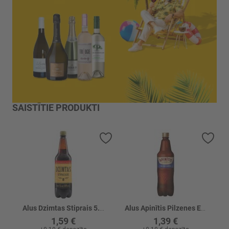
SAISTĪTIE PRODUKTI
Pievienot vēlmju sarakstam
Piev
Alus Dzimtas Stiprais 5.8% PET
Alus Apinītis Pilzenes Ekstra 4.2% PET
1,59 €
1,39 €