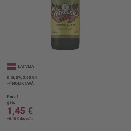
Iet
uz
LATVIJA
galerijas
sākumu
0.5l, 5%, 2.90 €/l
NOLIKTAVĀ
Pērc 1
gab.
1,45 €
+
0,10 €
depozīts