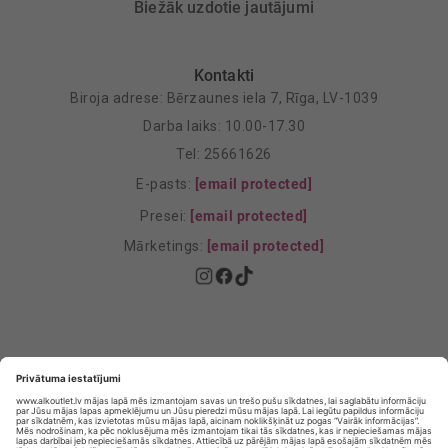
Biežāk uzdotie jautājumi
Kontakti
Biroja adrese: Bērzaunes iela 7, Rīga, LV-1039
Darba laiks: 10.00-17.30
Tel: 25661626
E-pasts:
[email protected]
Presei:
[email protected]
Mārketings:
[email protected]
Privātuma politika
Privātuma Iestatījumi
E-veikala lietošanas noteikumi