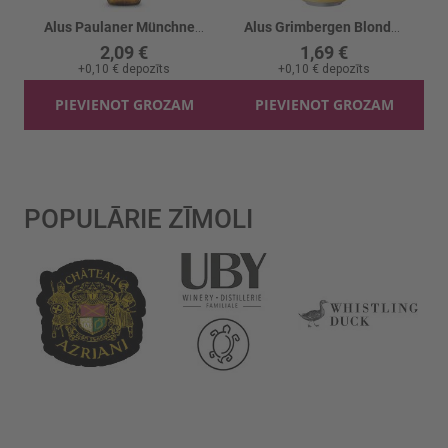
Alus Paulaner Münchner Hell 4.9%
Alus Grimbergen Blonde 6.7% skārd.
2,09 €
1,69 €
+
0,10 €
depozīts
+
0,10 €
depozīts
PIEVIENOT GROZAM
PIEVIENOT GROZAM
POPULĀRIE ZĪMOLI