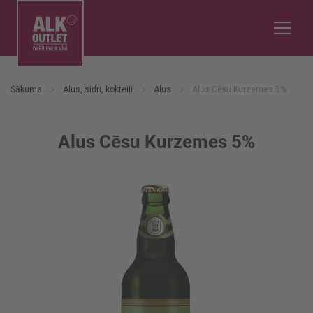
Sākums
Alus, sidri, kokteiļi
Alus
Alus Cēsu Kurzemes 5%
Alus Cēsu Kurzemes 5%
Iet
uz
galerijas
beigām