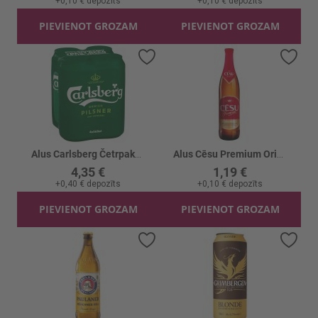
+
0,10 €
depozīts
+
0,10 €
depozīts
PIEVIENOT GROZAM
PIEVIENOT GROZAM
Pievienot vēlmju sarakstam
Piev
Alus Carlsberg Četrpaka skārd. 5% 4x
Alus Cēsu Premium Original 5% stikls
4,35 €
1,19 €
+
0,40 €
depozīts
+
0,10 €
depozīts
PIEVIENOT GROZAM
PIEVIENOT GROZAM
Pievienot vēlmju sarakstam
Piev