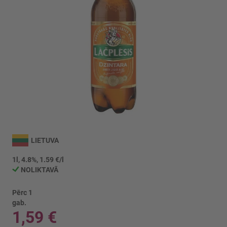
Iet
uz
LIETUVA
galerijas
sākumu
1l, 4.8%, 1.59 €/l
NOLIKTAVĀ
Pērc 1
gab.
1,59 €