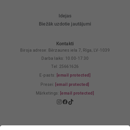
Idejas
Biežāk uzdotie jautājumi
Kontakti
Biroja adrese: Bērzaunes iela 7, Rīga, LV-1039
Darba laiks: 10.00-17.30
Tel: 25661626
E-pasts:
[email protected]
Presei:
[email protected]
Mārketings:
[email protected]
Privātuma politika