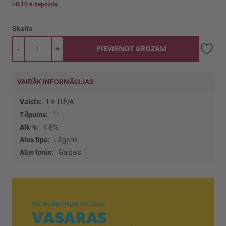
+
0,10 €
depozīts
Skaits
-
+
PIEVIENOT GROZAM
VAIRĀK INFORMĀCIJAS
Vairāk
LIETUVA
informācijas
1l
4.8%
Lāgeris
Gaišais