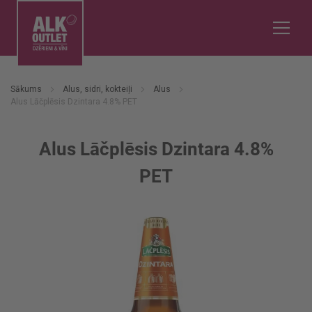
Sākums
Alus, sidri, kokteiļi
Alus
Alus Lāčplēsis Dzintara 4.8% PET
Alus Lāčplēsis Dzintara 4.8%
PET
Iet
uz
galerijas
beigām