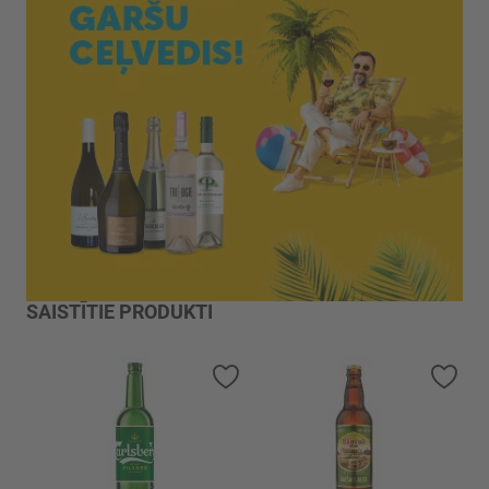
SAISTĪTIE PRODUKTI
Pievienot vēlmju sarakstam
Piev