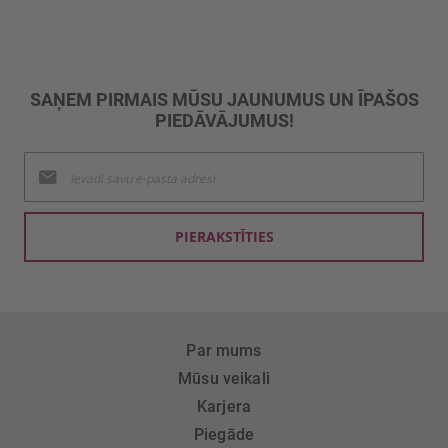
SAŅEM PIRMAIS MŪSU JAUNUMUS UN ĪPAŠOS
PIEDĀVĀJUMUS!
Pieteikties
jaunumu
saņemšanai:
PIERAKSTĪTIES
Par mums
Mūsu veikali
Karjera
Piegāde