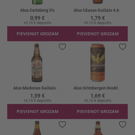
Alus Carlsberg 5%
Alus Užavas Gaišais 4.6%
0,99 €
1,79 €
+
0,10 €
depozīts
+
0,10 €
depozīts
PIEVIENOT GROZAM
PIEVIENOT GROZAM
Pievienot vēlmju sarakstam
Piev
Alus Madonas Gaišais alus 5.2%
Alus Grimbergen Double Ambree 6.5% skārd.
1,59 €
1,69 €
+
0,10 €
depozīts
+
0,10 €
depozīts
PIEVIENOT GROZAM
PIEVIENOT GROZAM
Pievienot vēlmju sarakstam
Piev