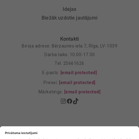
Idejas
Biežāk uzdotie jautājumi
Kontakti
Biroja adrese: Bērzaunes iela 7, Rīga, LV-1039
Darba laiks: 10.00-17.30
Tel: 25661626
E-pasts:
[email protected]
Presei:
[email protected]
Mārketings:
[email protected]
Privātuma politika
Privātuma Iestatījumi