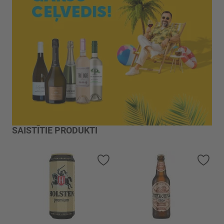
SAISTĪTIE PRODUKTI
Pievienot vēlmju sarakstam
Piev