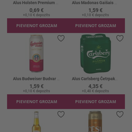
Alus Holsten Premium 4.5% skārd.
Alus Madonas Gaišais alus 5.2%
0,69 €
1,59 €
+
0,10 €
depozīts
+
0,10 €
depozīts
PIEVIENOT GROZAM
PIEVIENOT GROZAM
Pievienot vēlmju sarakstam
Piev
Alus Budweiser Budvar B:Original 5%CAN
Alus Carlsberg Četrpaka skārd. 5% 4x
1,59 €
4,35 €
+
0,10 €
depozīts
+
0,40 €
depozīts
PIEVIENOT GROZAM
PIEVIENOT GROZAM
Pievienot vēlmju sarakstam
Piev