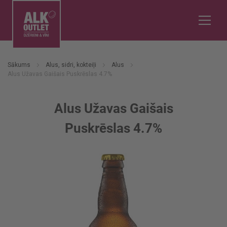
Sākums
Alus, sidri, kokteiļi
Alus
Alus Užavas Gaišais Puskrēslas 4.7%
Alus Užavas Gaišais
Puskrēslas 4.7%
Iet
uz
galerijas
beigām