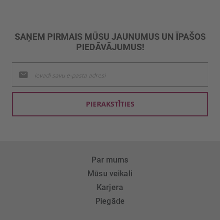
SAŅEM PIRMAIS MŪSU JAUNUMUS UN ĪPAŠOS
PIEDĀVĀJUMUS!
Pieteikties
jaunumu
saņemšanai:
PIERAKSTĪTIES
Par mums
Mūsu veikali
Karjera
Piegāde