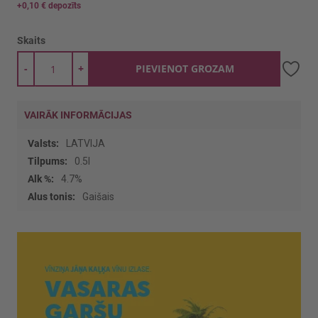
+
0,10 €
depozīts
Skaits
-
+
PIEVIENOT GROZAM
VAIRĀK INFORMĀCIJAS
Vairāk
LATVIJA
informācijas
0.5l
4.7%
Gaišais