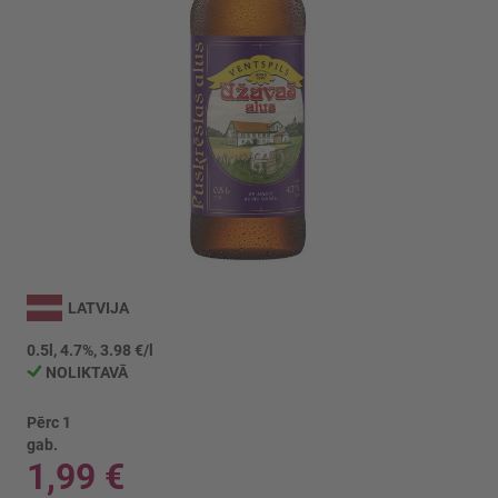
Iet
uz
LATVIJA
galerijas
sākumu
0.5l, 4.7%, 3.98 €/l
NOLIKTAVĀ
Pērc 1
gab.
1,99 €