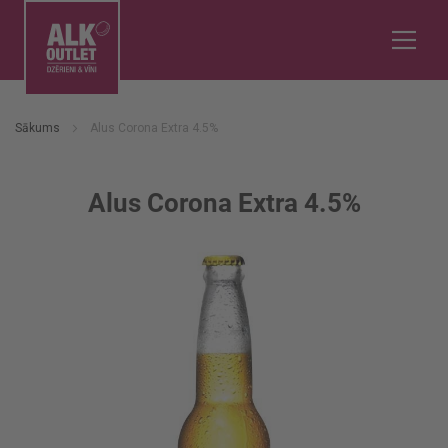
Sākums
Alus Corona Extra 4.5%
Alus Corona Extra 4.5%
Iet
uz
galerijas
beigām