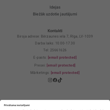
Idejas
Biežāk uzdotie jautājumi
Kontakti
Biroja adrese: Bērzaunes iela 7, Rīga, LV-1039
Darba laiks: 10.00-17.30
Tel: 25661626
E-pasts:
[email protected]
Presei:
[email protected]
Mārketings:
[email protected]
Privātuma politika
Privātuma Iestatījumi