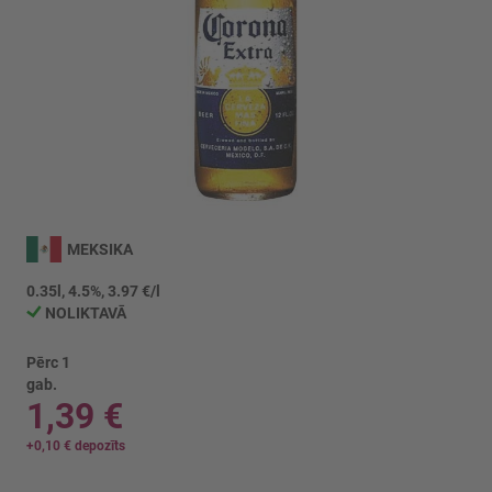
Iet
uz
MEKSIKA
galerijas
sākumu
0.35l, 4.5%, 3.97 €/l
NOLIKTAVĀ
Pērc 1
gab.
1,39 €
+
0,10 €
depozīts