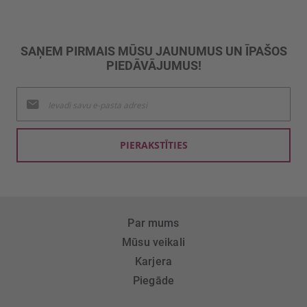
SAŅEM PIRMAIS MŪSU JAUNUMUS UN ĪPAŠOS
PIEDĀVĀJUMUS!
Pieteikties
jaunumu
saņemšanai:
PIERAKSTĪTIES
Par mums
Mūsu veikali
Karjera
Piegāde