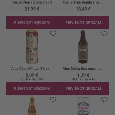
Tekila Sierra Blanco 35%
Tekila Tres Sombreros Silver 38%
21,99 €
18,49 €
PIEVIENOT GROZAM
PIEVIENOT GROZAM
Pievienot vēlmju sarakstam
Piev
Alus Cēsu Mītava 5% skārd.
Alus Brūža Rudzugraudu 4.2%
0,99 €
1,39 €
+
0,10 €
depozīts
+
0,10 €
depozīts
PIEVIENOT GROZAM
PIEVIENOT GROZAM
Pievienot vēlmju sarakstam
Piev