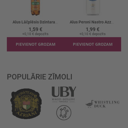
Alus Lāčplēsis Dzintara 4.8% PET
Alus Peroni Nastro Azzurro 5%
1,59 €
1,99 €
+
0,10 €
depozīts
+
0,10 €
depozīts
PIEVIENOT GROZAM
PIEVIENOT GROZAM
POPULĀRIE ZĪMOLI