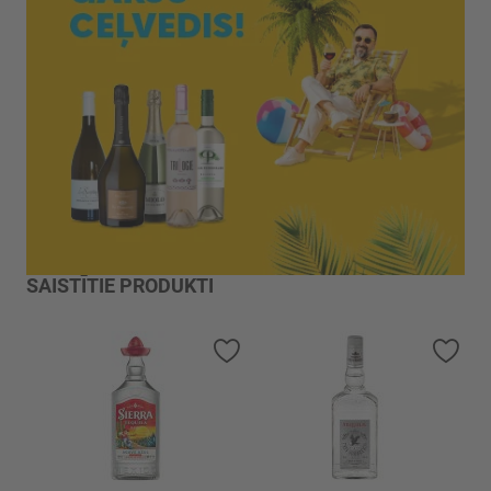
SAISTĪTIE PRODUKTI
Pievienot vēlmju sarakstam
Piev