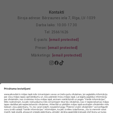
Kontakti
Biroja adrese: Bērzaunes iela 7, Rīga, LV-1039
Darba laiks: 10.00-17.30
Tel: 25661626
E-pasts:
[email protected]
Presei:
[email protected]
Mārketings:
[email protected]
Privātuma politika
Privātuma Iestatījumi
E-veikala lietošanas noteikumi