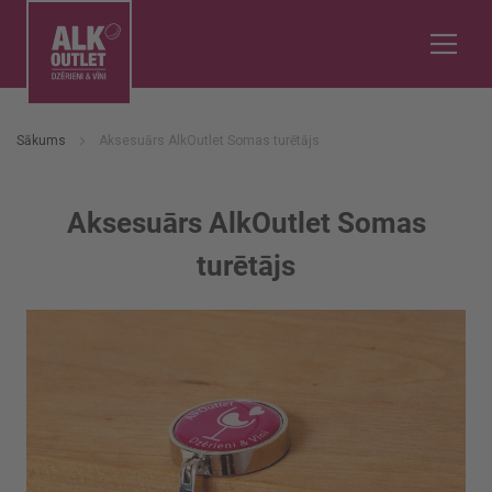
Sākums
Aksesuārs AlkOutlet Somas turētājs
Aksesuārs AlkOutlet Somas
turētājs
Iet
uz
galerijas
beigām