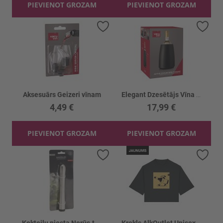
PIEVIENOT GROZAM
PIEVIENOT GROZAM
Pievienot vēlmju sarakstam
Piev
Aksesuārs Geizeri vīnam
Elegant Dzesētājs Vīna pudelei
4,49 €
17,99 €
PIEVIENOT GROZAM
PIEVIENOT GROZAM
Pievienot vēlmju sarakstam
Piev