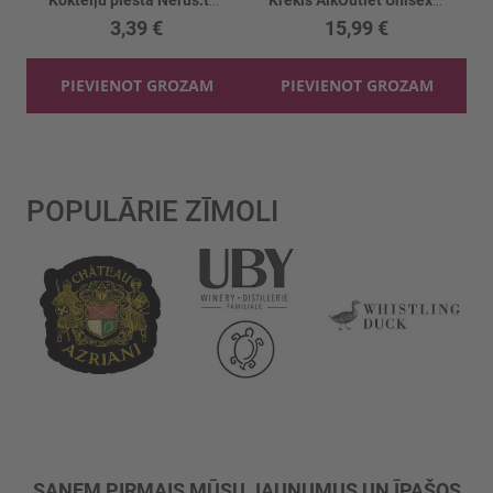
Kokteiļu piesta Nerūs.tērauda
Krekls AlkOutlet Unisex Īsais Meitene ar vīnu 1gb
3,39 €
15,99 €
PIEVIENOT GROZAM
PIEVIENOT GROZAM
POPULĀRIE ZĪMOLI
SAŅEM PIRMAIS MŪSU JAUNUMUS UN ĪPAŠOS