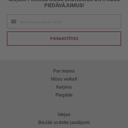
PIEDĀVĀJUMUS!
Pieteikties
jaunumu
saņemšanai:
PIERAKSTĪTIES
Par mums
Mūsu veikali
Karjera
Piegāde
Idejas
Biežāk uzdotie jautājumi