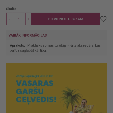
Skaits
-
+
PIEVIENOT GROZAM
VAIRĀK INFORMĀCIJAS
Vairāk
Praktisks somas turētājs – ērts aksesuārs, kas
informācijas
palīdz saglabāt kārtību.