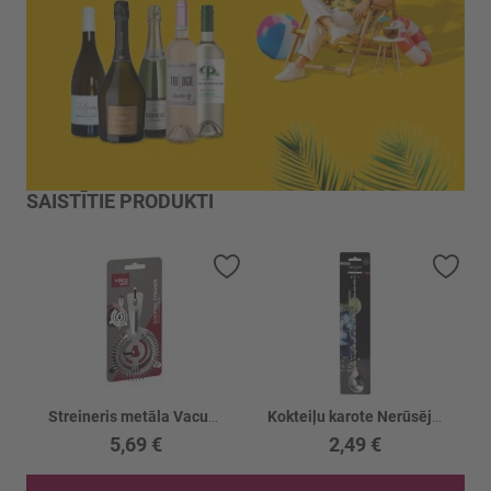
SAISTĪTIE PRODUKTI
Pievienot vēlmju sarakstam
Piev
Streineris metāla Vacuvin
Kokteiļu karote Nerūsējoša tērauda
5,69 €
2,49 €