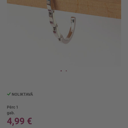
Iet
uz
galerijas
NOLIKTAVĀ
sākumu
Pērc 1
gab.
4,99 €