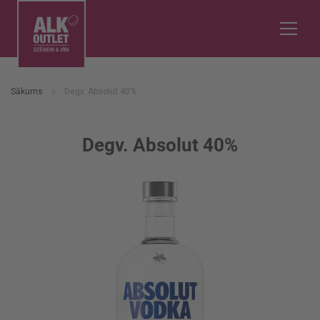
Sākums
Degv. Absolut 40%
Degv. Absolut 40%
Iet
uz
galerijas
beigām