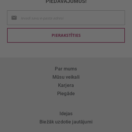
PIEDĀVĀJUMUS!
Pieteikties
jaunumu
saņemšanai:
PIERAKSTĪTIES
Par mums
Mūsu veikali
Karjera
Piegāde
Idejas
Biežāk uzdotie jautājumi