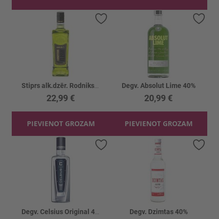
Pievienot vēlmju sarakstam
Piev
Stiprs alk.dzēr. Rodniks Absinthe classic 70%
Degv. Absolut Lime 40%
22,99 €
20,99 €
PIEVIENOT GROZAM
PIEVIENOT GROZAM
Pievienot vēlmju sarakstam
Piev
Degv. Celsius Original 40%
Degv. Dzimtas 40%