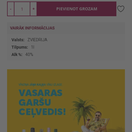
-
+
PIEVIENOT GROZAM
VAIRĀK INFORMĀCIJAS
Vairāk
ZVIEDRIJA
informācijas
1l
40%