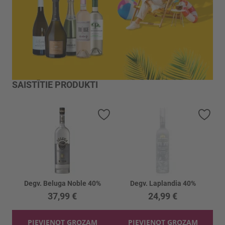
SAISTĪTIE PRODUKTI
Pievienot vēlmju sarakstam
Piev
Degv. Beluga Noble 40%
Degv. Laplandia 40%
37,99 €
24,99 €
PIEVIENOT GROZAM
PIEVIENOT GROZAM