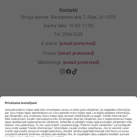
Kontakti
Biroja adrese: Bērzaunes iela 7, Rīga, LV-1039
Darba laiks: 10.00-17.30
Tel: 25661626
E-pasts:
[email protected]
Presei:
[email protected]
Mārketings:
[email protected]
Privātuma politika
Privātuma Iestatījumi
E-veikala lietošanas noteikumi