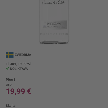
Iet
uz
ZVIEDRIJA
galerijas
sākumu
1l, 40%, 19.99 €/l
NOLIKTAVĀ
Pērc 1
gab.
19,99 €
Skaits