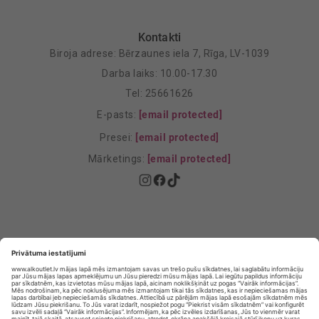
Kontakti
Biroja adrese: Bērzaunes iela 7, Rīga, LV-1039
Darba laiks: 10.00-17.30
Tel: 25661626
E-pasts:
[email protected]
Presei:
[email protected]
Mārketings:
[email protected]
Privātuma politika
Privātuma Iestatījumi
E-veikala lietošanas noteikumi