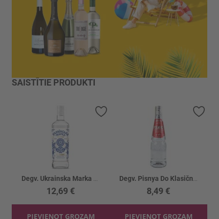
SAISTĪTIE PRODUKTI
Pievienot vēlmju sarakstam
Piev
Degv. Ukrainska Marka Classic 40%
Degv. Pisnya Do Klasična 40%
12,69 €
8,49 €
PIEVIENOT GROZAM
PIEVIENOT GROZAM