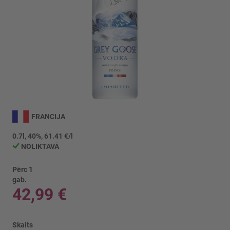
Iet
uz
FRANCIJA
galerijas
sākumu
0.7l, 40%, 61.41 €/l
NOLIKTAVĀ
Pērc 1
gab.
42,99 €
Skaits