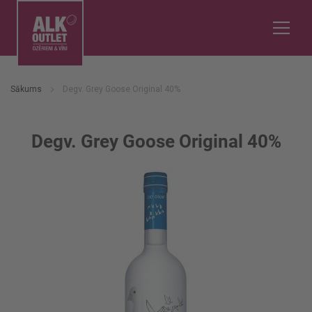
Sākums
Degv. Grey Goose Original 40%
Degv. Grey Goose Original 40%
Iet
uz
galerijas
beigām