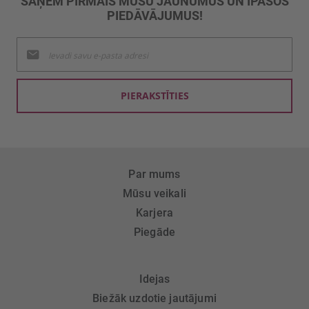
SAŅEM PIRMAIS MŪSU JAUNUMUS UN ĪPAŠOS
PIEDĀVĀJUMUS!
Pieteikties
jaunumu
saņemšanai:
PIERAKSTĪTIES
Par mums
Mūsu veikali
Karjera
Piegāde
Idejas
Biežāk uzdotie jautājumi