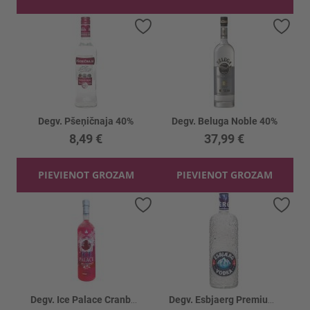
Pievienot vēlmju sarakstam
Piev
Degv. Pšeņičnaja 40%
Degv. Beluga Noble 40%
8,49 €
37,99 €
PIEVIENOT GROZAM
PIEVIENOT GROZAM
Pievienot vēlmju sarakstam
Piev
Degv. Ice Palace Cranberry 40%
Degv. Esbjaerg Premium 40%