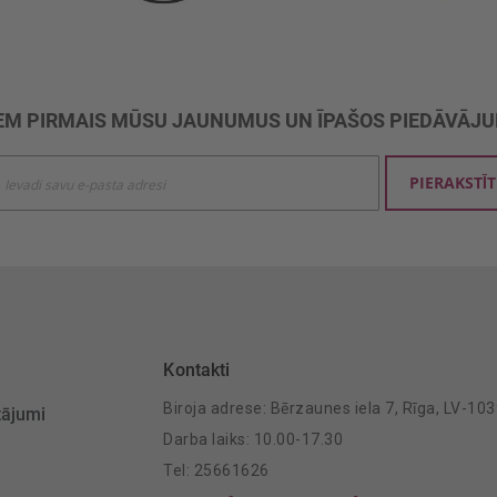
M PIRMAIS MŪSU JAUNUMUS UN ĪPAŠOS PIEDĀVĀJ
ties
PIERAKSTĪT
mu
šanai:
Kontakti
Biroja adrese: Bērzaunes iela 7, Rīga, LV-10
tājumi
Darba laiks: 10.00-17.30
Tel: 25661626