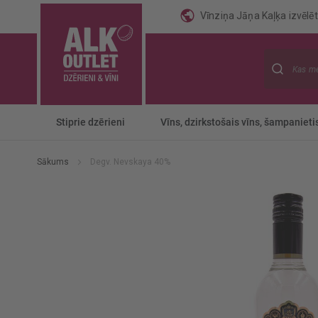
Vīnziņa Jāņa Kaļķa izvēlēti
Meklēt
Stiprie dzērieni
Vīns, dzirkstošais vīns, šampanieti
Sākums
Degv. Nevskaya 40%
Iet
uz
galerijas
beigām