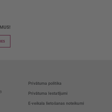
UMUS!
IES
Privātuma politika
39
Privātuma Iestatījumi
E-veikala lietošanas noteikumi