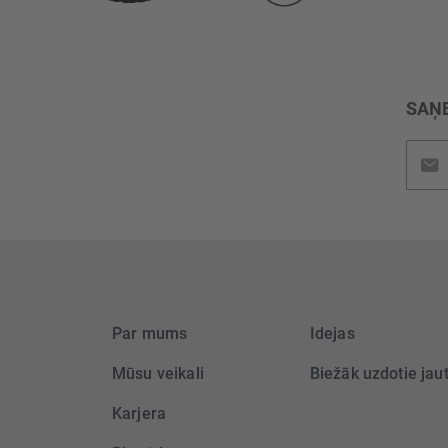
SAŅE
Pieteik
jaunu
saņem
Par mums
Idejas
Mūsu veikali
Biežāk uzdotie jau
Karjera