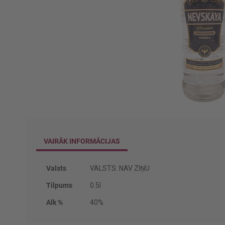
Iet
uz
galerijas
VAIRĀK INFORMĀCIJAS
sākumu
Vairāk
Valsts
VALSTS: NAV ZIŅU
informācijas
Tilpums
0.5l
Alk %
40%