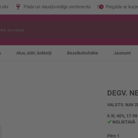
 vīni
Plašs un daudzveidīgs sortiments
Piegāde ar kurj
s
Alus, sidri, kokteiļi
Bezalkoholiskie
Jaunumi
DEGV. N
VALSTS: NAV Z
0.5l, 40%, 17.98
NOLIKTAVĀ
Pērc 1