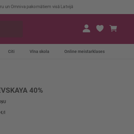
eru un Omniva pakomātiem visā Latvijā
Mans gr
Citi
Vīna skola
Online meistarklases
EVSKAYA 40%
IŅU
 €/l