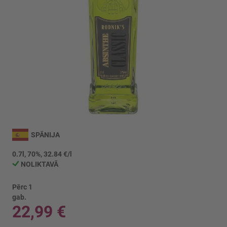
Iet
uz
SPĀNIJA
galerijas
sākumu
0.7l, 70%, 32.84 €/l
NOLIKTAVĀ
Pērc 1
gab.
22,99 €