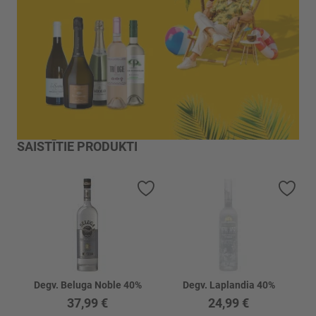
SAISTĪTIE PRODUKTI
Pievienot vēlmju sarakstam
Piev
Degv. Beluga Noble 40%
Degv. Laplandia 40%
37,99 €
24,99 €