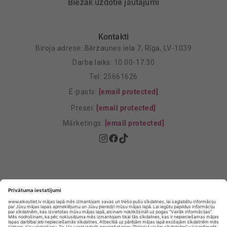
Biežāk uzdotie jautājumi
Kontakti
Biroja adrese: Bērzaunes iela 7, Rīga, LV-1039
Darba laiks: 10.00-17.30
Tel: 25661626
E-pasts:
[email protected]
Presei:
[email protected]
Mārketings:
[email protected]
Privātuma politika
Privātuma Iestatījumi
E-veikala lietošanas noteikumi