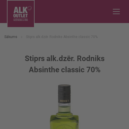
Sākums
Stiprs alk.dzēr. Rodniks Absinthe classic 70%
Stiprs alk.dzēr. Rodniks
Absinthe classic 70%
Iet
uz
galerijas
beigām