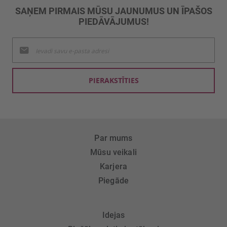
SAŅEM PIRMAIS MŪSU JAUNUMUS UN ĪPAŠOS
PIEDĀVĀJUMUS!
Pieteikties
jaunumu
saņemšanai:
PIERAKSTĪTIES
Par mums
Mūsu veikali
Karjera
Piegāde
Idejas