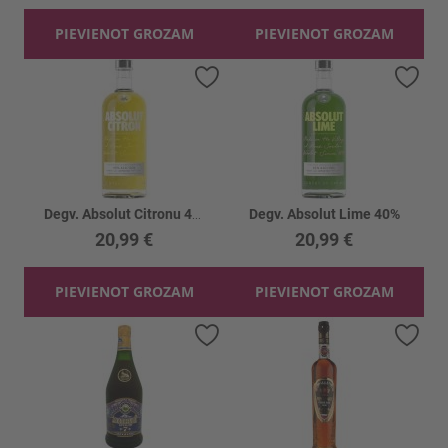
PIEVIENOT GROZAM
PIEVIENOT GROZAM
Pievienot vēlmju sarakstam
Piev
Degv. Absolut Citronu 40%
Degv. Absolut Lime 40%
20,99 €
20,99 €
PIEVIENOT GROZAM
PIEVIENOT GROZAM
Pievienot vēlmju sarakstam
Piev