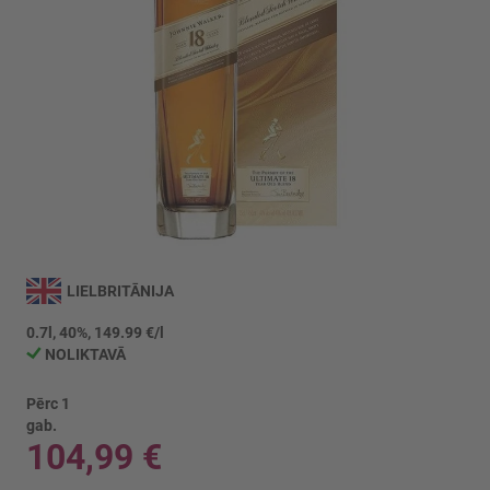
Iet
uz
LIELBRITĀNIJA
galerijas
sākumu
0.7l, 40%, 149.99 €/l
NOLIKTAVĀ
Pērc 1
gab.
104,99 €