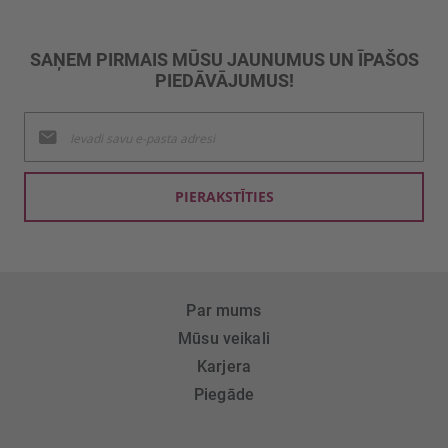
SAŅEM PIRMAIS MŪSU JAUNUMUS UN ĪPAŠOS
PIEDĀVĀJUMUS!
Pieteikties
jaunumu
saņemšanai:
PIERAKSTĪTIES
Par mums
Mūsu veikali
Karjera
Piegāde