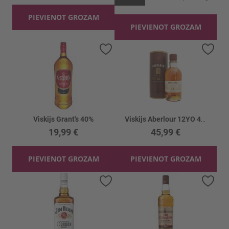
PIEVIENOT GROZAM
PIEVIENOT GROZAM
Pievienot vēlmju sarakstam
Piev
Viskijs Grant's 40%
Viskijs Aberlour 12YO 40%kastē
19,99 €
45,99 €
PIEVIENOT GROZAM
PIEVIENOT GROZAM
Pievienot vēlmju sarakstam
Piev