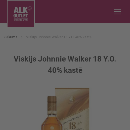
Sākums
Viskijs Johnnie Walker 18 Y.O. 40% kastē
Viskijs Johnnie Walker 18 Y.O.
40% kastē
Iet
uz
galerijas
beigām