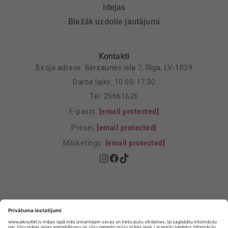
Idejas
Biežāk uzdotie jautājumi
Kontakti
Biroja adrese: Bērzaunes iela 7, Rīga, LV-1039
Darba laiks: 10.00-17.30
Tel: 25661626
E-pasts:
[email protected]
Presei:
[email protected]
Mārketings:
[email protected]
Privātuma politika
Privātuma Iestatījumi