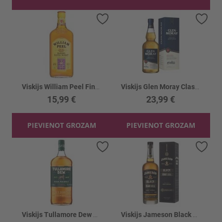
Pievienot vēlmju sarakstam
Piev
Viskijs William Peel Finest Scotch 40%
Viskijs Glen Moray Classic Single Malt 40%
15,99 €
23,99 €
PIEVIENOT GROZAM
PIEVIENOT GROZAM
Pievienot vēlmju sarakstam
Piev
Viskijs Tullamore Dew 40%
Viskijs Jameson Black Barrel 40%