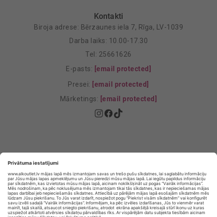
Kontakti
Biroja adrese: Bērzaunes iela 7, Rīga, LV-1039
Darba laiks: 10.00-17.30
Tel: 25661626
E-pasts:
[email protected]
Presei:
[email protected]
Mārketings:
[email protected]
Privātuma politika
Privātuma Iestatījumi
E-veikala lietošanas noteikumi