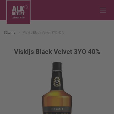
Sākums
Viskijs Black Velvet 3YO 40%
Viskijs Black Velvet 3YO 40%
Iet
uz
galerijas
beigām