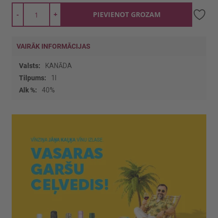
-
+
PIEVIENOT GROZAM
VAIRĀK INFORMĀCIJAS
Vairāk
KANĀDA
informācijas
1l
40%