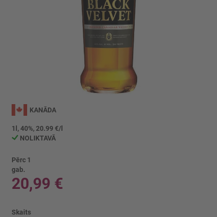
Iet
uz
KANĀDA
galerijas
sākumu
1l, 40%, 20.99 €/l
NOLIKTAVĀ
Pērc 1
gab.
20,99 €
Skaits