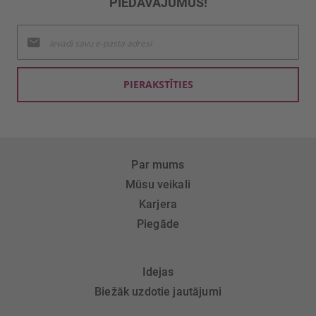
PIEDĀVĀJUMUS!
Pieteikties
jaunumu
saņemšanai:
PIERAKSTĪTIES
Par mums
Mūsu veikali
Karjera
Piegāde
Idejas
Biežāk uzdotie jautājumi