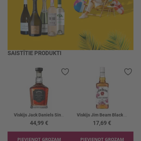
SAISTĪTIE PRODUKTI
Pievienot vēlmju sarakstam
Piev
Viskijs Jack Daniels Single Barrel 45%
Viskijs Jim Beam Black Cherry 32.5%
44,99 €
17,69 €
PIEVIENOT GROZAM
PIEVIENOT GROZAM