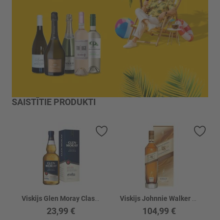
SAISTĪTIE PRODUKTI
Pievienot vēlmju sarakstam
Piev
Viskijs Glen Moray Classic Single Malt 40%
Viskijs Johnnie Walker 18 Y.O. 40% kastē
23,99 €
104,99 €