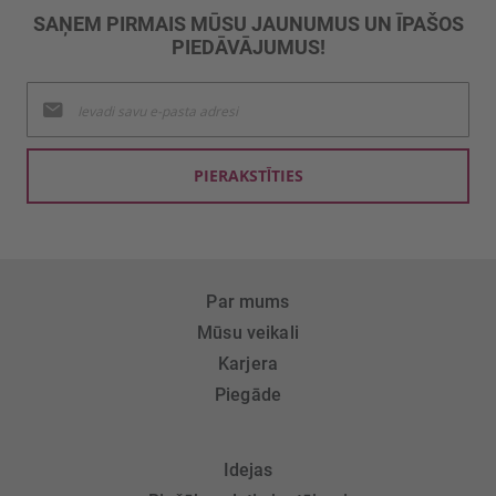
SAŅEM PIRMAIS MŪSU JAUNUMUS UN ĪPAŠOS
PIEDĀVĀJUMUS!
Pieteikties
jaunumu
saņemšanai:
PIERAKSTĪTIES
Par mums
Mūsu veikali
Karjera
Piegāde
Idejas