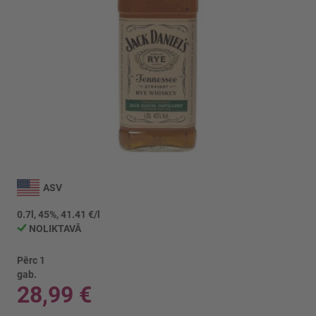
Iet
uz
ASV
galerijas
sākumu
0.7l, 45%, 41.41 €/l
NOLIKTAVĀ
Pērc 1
gab.
28,99 €