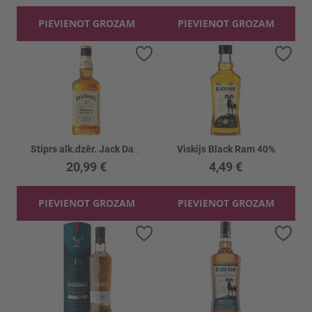
PIEVIENOT GROZAM
PIEVIENOT GROZAM
Pievienot vēlmju sarakstam
Piev
Stiprs alk.dzēr. Jack Daniels Honey 35%
Viskijs Black Ram 40%
20,99 €
4,49 €
PIEVIENOT GROZAM
PIEVIENOT GROZAM
Pievienot vēlmju sarakstam
Piev