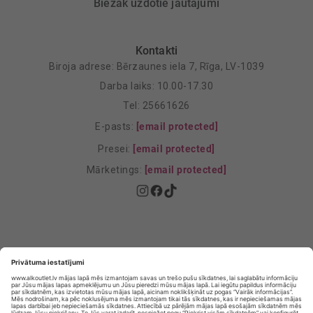
Biežāk uzdotie jautājumi
Kontakti
Biroja adrese: Bērzaunes iela 7, Rīga, LV-1039
Darba laiks: 10.00-17.30
Tel: 25661626
E-pasts:
[email protected]
Presei:
[email protected]
Mārketings:
[email protected]
Privātuma politika
Privātuma Iestatījumi
E-veikala lietošanas noteikumi