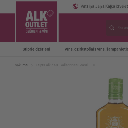
Vīnziņa Jāņa Kaļķa izvēlēti
Meklēt
Stiprie dzērieni
Vīns, dzirkstošais vīns, šampanieti
Sākums
Stiprs alk.dzēr. Ballantines Brasil 30%
Iet
uz
galerijas
beigām