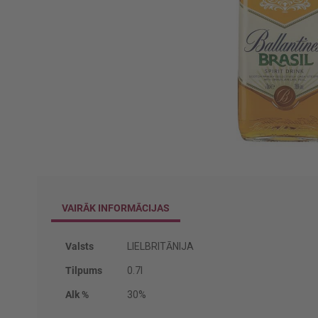
Iet
uz
galerijas
sākumu
VAIRĀK INFORMĀCIJAS
Vairāk
Valsts
LIELBRITĀNIJA
informācijas
Tilpums
0.7l
Alk %
30%