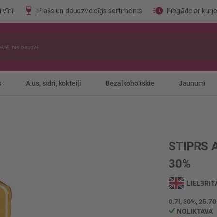
 vīni
Plašs un daudzveidīgs sortiments
Piegāde ar kurj
s
Alus, sidri, kokteiļi
Bezalkoholiskie
Jaunumi
STIPRS 
30%
LIELBRIT
0.7l, 30%, 25.70
NOLIKTAVĀ