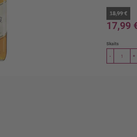
18,99 €
17,99 
Skaits
-
+