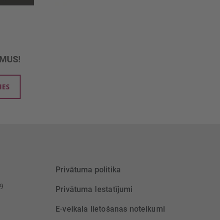
UMUS!
IES
Privātuma politika
39
Privātuma Iestatījumi
E-veikala lietošanas noteikumi