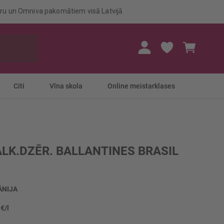
eru un Omniva pakomātiem visā Latvijā
Mans gr
Citi
Vīna skola
Online meistarklases
ALK.DZĒR. BALLANTINES BRASIL
ĀNIJA
 €/l