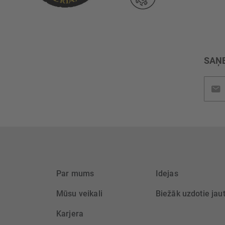
SAŅE
Pieteik
jaunu
saņem
Par mums
Idejas
Mūsu veikali
Biežāk uzdotie jau
Karjera