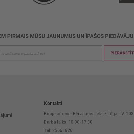
M PIRMAIS MŪSU JAUNUMUS UN ĪPAŠOS PIEDĀVĀJ
ties
PIERAKSTĪT
mu
šanai:
Kontakti
Biroja adrese: Bērzaunes iela 7, Rīga, LV-10
tājumi
Darba laiks: 10.00-17.30
Tel: 25661626