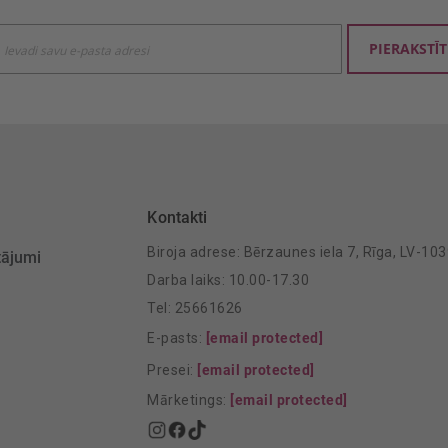
ties
PIERAKSTĪT
mu
šanai:
Kontakti
Biroja adrese: Bērzaunes iela 7, Rīga, LV-10
tājumi
Darba laiks: 10.00-17.30
Tel: 25661626
E-pasts:
[email protected]
Presei:
[email protected]
Mārketings:
[email protected]