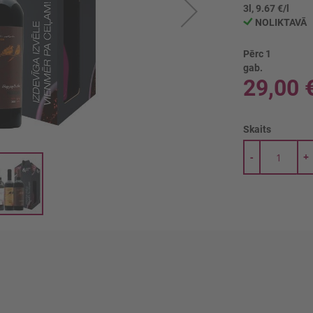
3l, 9.67 €/l
NOLIKTAVĀ
Pērc 1
gab.
29,00 
Skaits
-
+