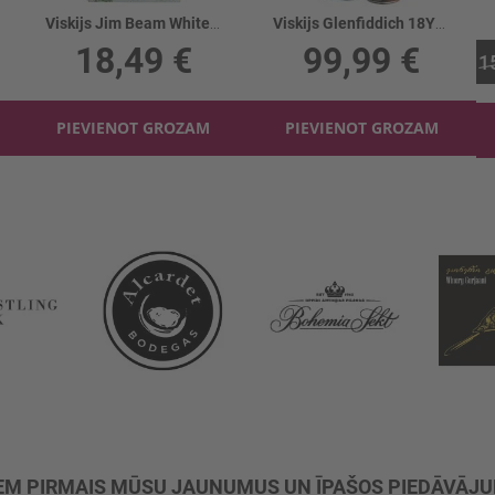
Viskijs Jim Beam White 40% + 2glāzes
Viskijs Glenfiddich 18YO 40%
18,49 €
99,99 €
1
PIEVIENOT GROZAM
PIEVIENOT GROZAM
M PIRMAIS MŪSU JAUNUMUS UN ĪPAŠOS PIEDĀVĀJ