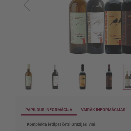
Iet
uz
galerijas
PAPILDUS INFORMĀCIJA
VAIRĀK INFORMĀCIJAS
sākumu
Komplektā ietilpst četri Gruzijas vīni.