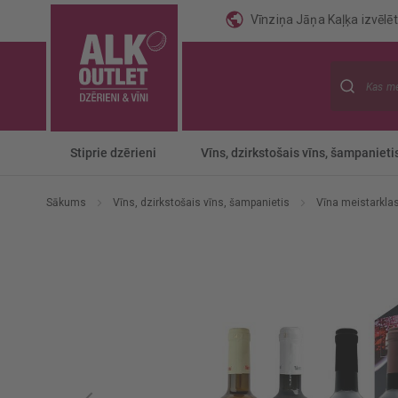
Vīnziņa Jāņa Kaļķa izvēlēti
Meklēt
Stiprie dzērieni
Vīns, dzirkstošais vīns, šampanieti
Sākums
Vīns, dzirkstošais vīns, šampanietis
Vīna meistarkla
Iet
uz
galerijas
beigām