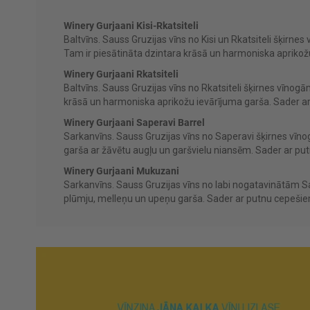
Winery Gurjaani Kisi-Rkatsiteli
Baltvīns. Sauss Gruzijas vīns no Kisi un Rkatsiteli šķirn
Tam ir piesātināta dzintara krāsā un harmoniska aprikožu
Winery Gurjaani Rkatsiteli
Baltvīns. Sauss Gruzijas vīns no Rkatsiteli šķirnes vīnog
krāsā un harmoniska aprikožu ievārījuma garša. Sader ar
Winery Gurjaani Saperavi Barrel
Sarkanvīns. Sauss Gruzijas vīns no Saperavi šķirnes vīn
garša ar žāvētu augļu un garšvielu niansēm. Sader ar putn
Winery Gurjaani Mukuzani
Sarkanvīns. Sauss Gruzijas vīns no labi nogatavinātām S
plūmju, melleņu un upeņu garša. Sader ar putnu cepeši