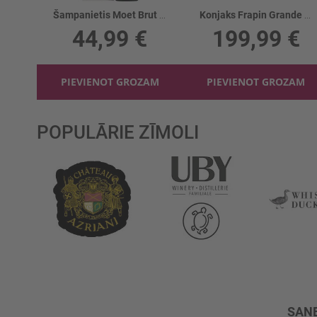
Šampanietis Moet Brut Imperial 12% kastē
Konjaks Frapin Grande Champagne VIP X.O. 40%
44,99 €
199,99 €
PIEVIENOT GROZAM
PIEVIENOT GROZAM
POPULĀRIE ZĪMOLI
SAŅE