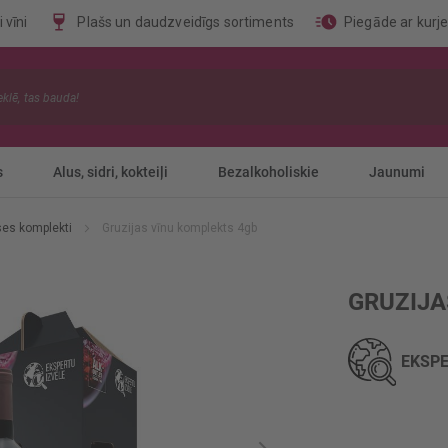
 vīni
Plašs un daudzveidīgs sortiments
Piegāde ar kurj
s
Alus, sidri, kokteiļi
Bezalkoholiskie
Jaunumi
ses komplekti
Gruzijas vīnu komplekts 4gb
GRUZIJA
EKSPE