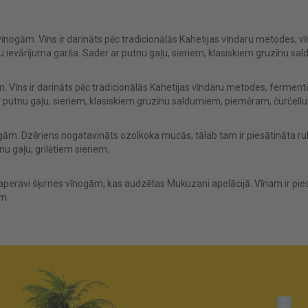
es vīnogām. Vīns ir darināts pēc tradicionālās Kahetijas vīndaru metode
 ievārījuma garša. Sader ar putnu gaļu, sieriem, klasiskiem gruzīnu sa
ām. Vīns ir darināts pēc tradicionālās Kahetijas vīndaru metodes, fermen
 putnu gaļu, sieriem, klasiskiem gruzīnu saldumiem, piemēram, čurčellu
ogām. Dzēriens nogatavināts ozolkoka mucās, tālab tam ir piesātināta 
u gaļu, grilētiem sieriem.
aperavi šķirnes vīnogām, kas audzētas Mukuzani apelācijā. Vīnam ir pi
em