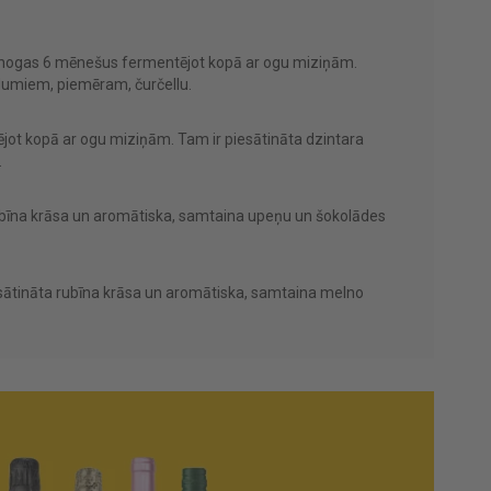
s, vīnogas 6 mēnešus fermentējot kopā ar ogu miziņām.
ldumiem, piemēram, čurčellu.
tējot kopā ar ogu miziņām. Tam ir piesātināta dzintara
.
rubīna krāsa un aromātiska, samtaina upeņu un šokolādes
esātināta rubīna krāsa un aromātiska, samtaina melno