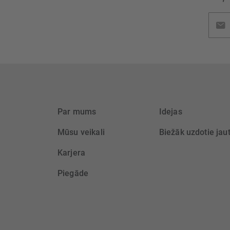
Pieteik
jaunu
saņem
Par mums
Idejas
Mūsu veikali
Biežāk uzdotie jau
Karjera
Piegāde