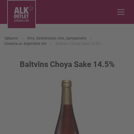
Sākums
Vīns, dzirkstošais vīns, šampanietis
Deserta un stiprinātie vīni
Baltvīns Choya Sake 14.5%
Baltvīns Choya Sake 14.5%
Iet
uz
galerijas
beigām