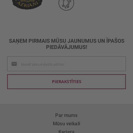
SAŅEM PIRMAIS MŪSU JAUNUMUS UN ĪPAŠOS
PIEDĀVĀJUMUS!
Pieteikties
jaunumu
saņemšanai:
PIERAKSTĪTIES
Par mums
Mūsu veikali
Karjera