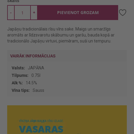
Skaits
-
+
PIEVIENOT GROZAM
Japāņu tradicionālais rīsu vīns sake. Maigs un smaržīgs
aromāts ar līdzsvarotu skābumu un garšu, bauda kopā ar
tradicionālo Japāņu virtuvi, piemēram, suši un tempuru.
VAIRĀK INFORMĀCIJAS
Vairāk
JAPĀNA
informācijas
0.75l
14.5%
Sauss