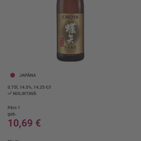
Iet
uz
JAPĀNA
galerijas
sākumu
0.75l, 14.5%, 14.25 €/l
NOLIKTAVĀ
Pērc 1
gab.
10,69 €