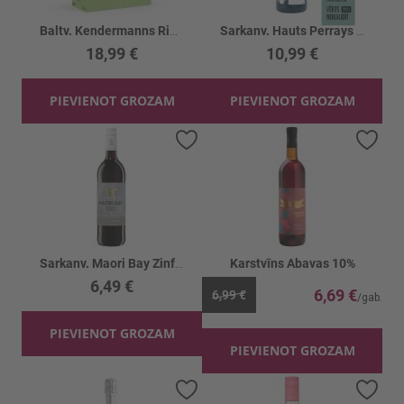
Baltv. Kendermanns Riesling 9.5% BIB
Sarkanv. Hauts Perrays VSIG Gamay Rouge 11%
18,99 €
10,99 €
PIEVIENOT GROZAM
PIEVIENOT GROZAM
Pievienot vēlmju sarakstam
Piev
Sarkanv. Maori Bay Zinfandel 13.5%
Karstvīns Abavas 10%
6,49 €
6,69 €
6,99 €
PIEVIENOT GROZAM
PIEVIENOT GROZAM
Pievienot vēlmju sarakstam
Piev