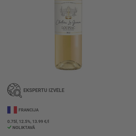
Iet
uz
galerijas
EKSPERTU IZVĒLE
sākumu
FRANCIJA
0.75l, 12.5%, 13.99 €/l
NOLIKTAVĀ