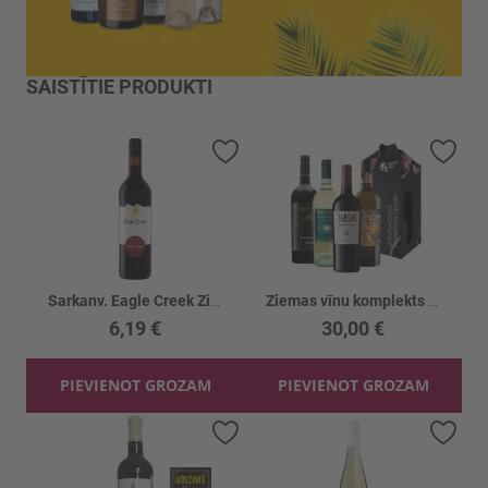
SAISTĪTIE PRODUKTI
Pievienot vēlmju sarakstam
Piev
Sarkanv. Eagle Creek Zinfandel 13%
Ziemas vīnu komplekts 4gb
6,19 €
30,00 €
PIEVIENOT GROZAM
PIEVIENOT GROZAM
Pievienot vēlmju sarakstam
Piev