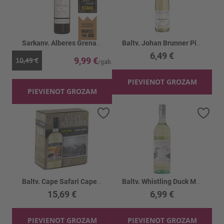
Sarkanv. Alberes Grenache 15%
Baltv. Johan Brunner Pinot Grigio 12.5%
6,49 €
9,99 €
10,49 €
PIEVIENOT GROZAM
PIEVIENOT GROZAM
Pievienot vēlmju sarakstam
Piev
Baltv. Cape Safari Cape White 12.5%
Baltv. Whistling Duck Moscato 6%
15,69 €
6,99 €
PIEVIENOT GROZAM
PIEVIENOT GROZAM