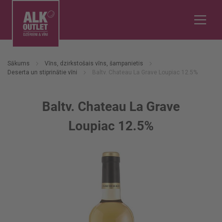
Sākums
Vīns, dzirkstošais vīns, šampanietis
Deserta un stiprinātie vīni
Baltv. Chateau La Grave Loupiac 12.5%
Baltv. Chateau La Grave
Loupiac 12.5%
Iet
uz
galerijas
beigām