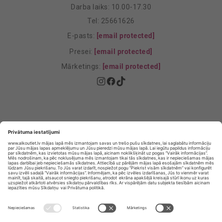
Darba laiks: 10.00-17.30
Tel: 25661626
E-pasts:
[email protected]
Presei:
[email protected]
Mārketings:
[email protected]
Privātuma politika
Privātuma Iestatījumi
E-veikala lietošanas noteikumi