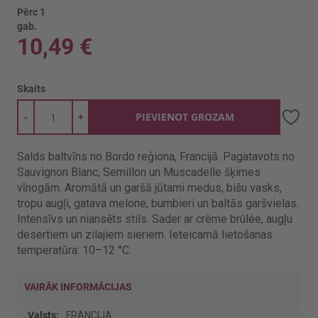
Pērc 1
gab.
10,49 €
Skaits
-
+
PIEVIENOT GROZAM
Salds baltvīns no Bordo reģiona, Francijā. Pagatavots no
Sauvignon Blanc, Semillon un Muscadelle šķirnes
vīnogām. Aromātā un garšā jūtami medus, bišu vasks,
tropu augļi, gatava melone, bumbieri un baltās garšvielas.
Intensīvs un niansēts stils. Sader ar crème brûlée, augļu
desertiem un zilajiem sieriem. Ieteicamā lietošanas
temperatūra: 10–12 °C.
VAIRĀK INFORMĀCIJAS
Vairāk
FRANCIJA