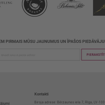
M PIRMAIS MŪSU JAUNUMUS UN ĪPAŠOS PIEDĀVĀJ
ties
PIERAKSTĪT
mu
šanai:
Kontakti
Biroja adrese: Bērzaunes iela 7, Rīga, LV-10
tājumi