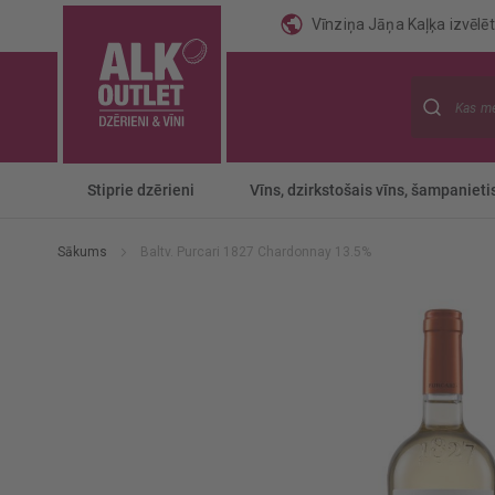
Vīnziņa Jāņa Kaļķa izvēlēti
Meklēt
Stiprie dzērieni
Vīns, dzirkstošais vīns, šampanieti
Sākums
Baltv. Purcari 1827 Chardonnay 13.5%
Iet
uz
galerijas
beigām