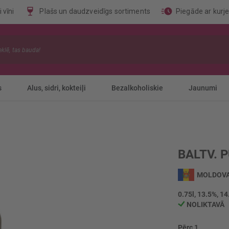
 vīni
Plašs un daudzveidīgs sortiments
Piegāde ar kurj
s
Alus, sidri, kokteiļi
Bezalkoholiskie
Jaunumi
BALTV. 
MOLDOV
0.75l, 13.5%, 14
NOLIKTAVĀ
Pērc 1