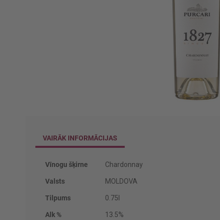
Iet
uz
galerijas
VAIRĀK INFORMĀCIJAS
sākumu
Vairāk
Vīnogu šķirne
Chardonnay
informācijas
Valsts
MOLDOVA
Tilpums
0.75l
Alk %
13.5%