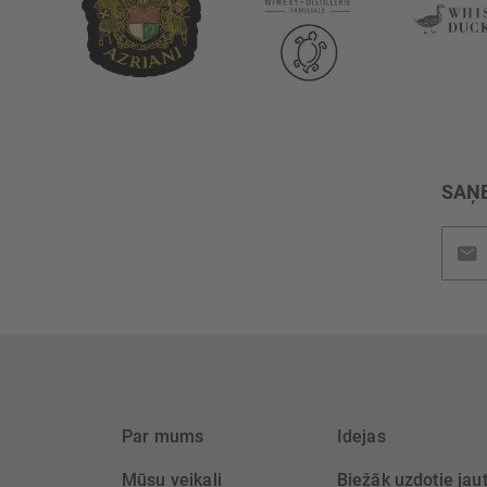
SAŅE
Pieteik
jaunu
saņem
Par mums
Idejas
Mūsu veikali
Biežāk uzdotie jau