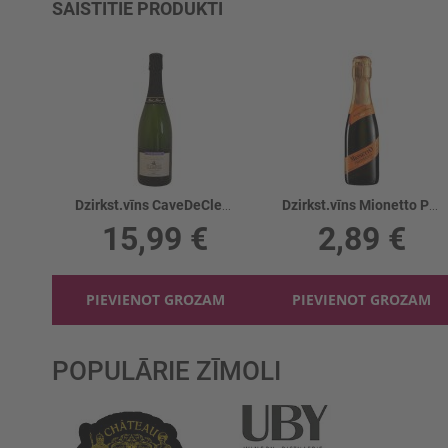
SAISTĪTIE PRODUKTI
Dzirkst.vīns CaveDeCleeb. CremantAuxer.12.5%
Dzirkst.vīns Mionetto Prosecco Brut 11%
15,99 €
2,89 €
PIEVIENOT GROZAM
PIEVIENOT GROZAM
POPULĀRIE ZĪMOLI