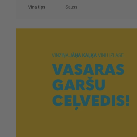
Vīna tips
Sauss