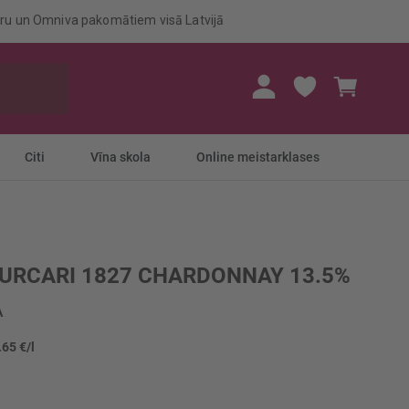
eru un Omniva pakomātiem visā Latvijā
Mans gr
Citi
Vīna skola
Online meistarklases
PURCARI 1827 CHARDONNAY 13.5%
A
.65 €/l