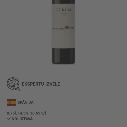
Iet
uz
galerijas
EKSPERTU IZVĒLE
sākumu
SPĀNIJA
0.75l, 14.5%, 10.65 €/l
NOLIKTAVĀ