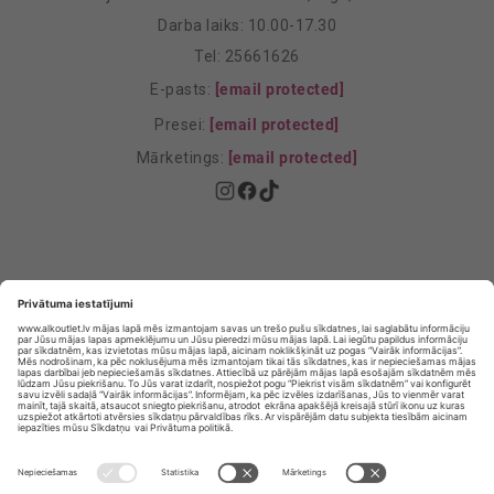
Darba laiks: 10.00-17.30
Tel: 25661626
E-pasts:
[email protected]
Presei:
[email protected]
Mārketings:
[email protected]
Privātuma politika
Privātuma Iestatījumi
E-veikala lietošanas noteikumi