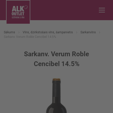
Sākums
Vīns, dzirkstošais vīns, šampanietis
Sarkanvīns
Sarkanv. Verum Roble Cencibel 14.5%
Sarkanv. Verum Roble
Cencibel 14.5%
Iet
uz
galerijas
beigām