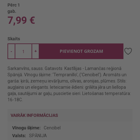
Pērc 1
gab.
7,99 €
Skaits
-
+
PIEVIENOT GROZAM
Sarkanvīns, sauss. Gatavots Kastīlijas - Lamančas reģionā
Spānijā. Vīnogu šķirne: ‘Tempranillo’, ('Cencibel'). Aromāts un
garša: ķirši, zemeņu ievārījums, olīvas, aronijas, plūmes. Stils:
augļains un elegants. Ieteicamie ēdieni: grilēta jēra un liellopa
gaļa, sautējumi ar gaļu, puscietie sieri. Lietošanas temperatūra:
16-18C.
VAIRĀK INFORMĀCIJAS
Vairāk
Cencibel
informācijas
SPĀNIJA