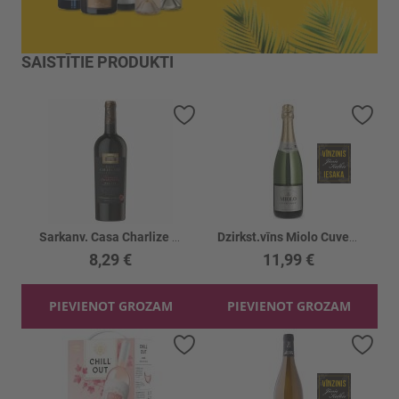
SAISTĪTIE PRODUKTI
Pievienot vēlmju sarakstam
Piev
Sarkanv. Casa Charlize Prim. Passonato 14%
Dzirkst.vīns Miolo Cuvee Brut 12%
8,29 €
11,99 €
PIEVIENOT GROZAM
PIEVIENOT GROZAM
Pievienot vēlmju sarakstam
Piev