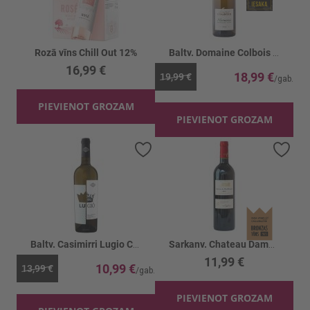
Rozā vīns Chill Out 12%
Baltv. Domaine Colbois Chitry Harmonie 13%
16,99 €
18,99 €
19,99 €
PIEVIENOT GROZAM
PIEVIENOT GROZAM
Pievienot vēlmju sarakstam
Piev
Baltv. Casimirri Lugio Colli Aprutini 13%
Sarkanv. Chateau Damas De Montdespic 14%
11,99 €
10,99 €
13,99 €
PIEVIENOT GROZAM