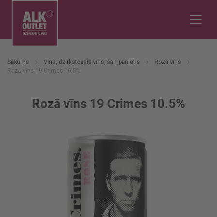
Sākums
Vīns, dzirkstošais vīns, šampanietis
Rozā vīns
Rozā vīns 19 Crimes 10.5%
Rozā vīns 19 Crimes 10.5%
Iet
uz
galerijas
beigām