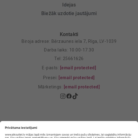
Idejas
Biežāk uzdotie jautājumi
Kontakti
Biroja adrese: Bērzaunes iela 7, Rīga, LV-1039
Darba laiks: 10.00-17.30
Tel: 25661626
E-pasts:
[email protected]
Presei:
[email protected]
Mārketings:
[email protected]
Privātuma politika
Privātuma Iestatījumi