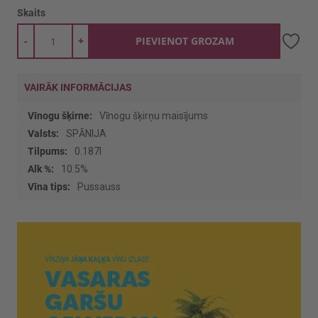
Skaits
-
+
PIEVIENOT GROZAM
VAIRĀK INFORMĀCIJAS
Vairāk
Vīnogu šķirņu maisījums
informācijas
SPĀNIJA
0.187l
10.5%
Pussauss