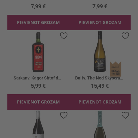
7,99 €
7,99 €
PIEVIENOT GROZAM
PIEVIENOT GROZAM
Pievienot vēlmju sarakstam
Piev
Sarkanv. Kagor Shtof deserta 15%
Baltv. The Ned Skyscraper Sauv.Blanc 13%
5,99 €
15,49 €
PIEVIENOT GROZAM
PIEVIENOT GROZAM
Pievienot vēlmju sarakstam
Piev