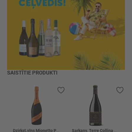
SAISTĪTIE PRODUKTI
Pievienot vēlmju sarakstam
Piev
Dzirkst.vīns Mionetto Prosecco DOC Brut 11%
Sarkanv. Terre Collina Amorale Puglia 13.5%