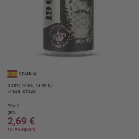
Iet
uz
SPĀNIJA
galerijas
sākumu
0.187l, 10.5%, 14.39 €/l
NOLIKTAVĀ
Pērc 1
gab.
2,69 €
+
0,10 €
depozīts