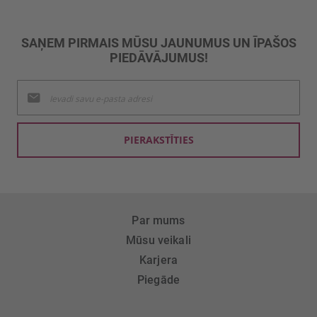
SAŅEM PIRMAIS MŪSU JAUNUMUS UN ĪPAŠOS
PIEDĀVĀJUMUS!
Pieteikties
jaunumu
saņemšanai:
PIERAKSTĪTIES
Par mums
Mūsu veikali
Karjera
Piegāde