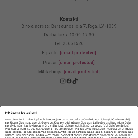
Kontakti
Biroja adrese: Bērzaunes iela 7, Rīga, LV-1039
Darba laiks: 10.00-17.30
Tel: 25661626
E-pasts:
[email protected]
Presei:
[email protected]
Mārketings:
[email protected]
Privātuma politika
Privātuma Iestatījumi
E-veikala lietošanas noteikumi