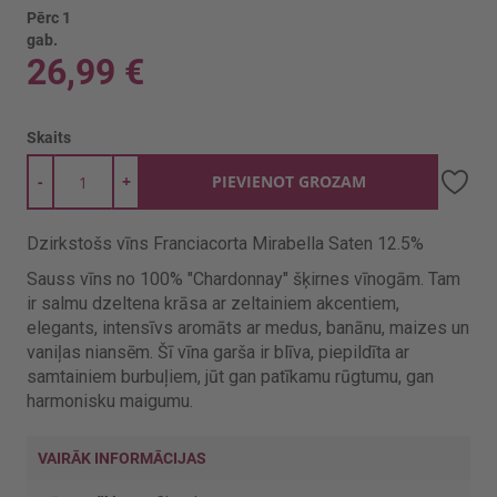
Pērc 1
gab.
26,99 €
Skaits
-
+
PIEVIENOT GROZAM
Dzirkstošs vīns Franciacorta Mirabella Saten 12.5%
Sauss vīns no 100% "Chardonnay" šķirnes vīnogām. Tam
ir salmu dzeltena
krāsa ar zeltainiem akcentiem,
elegants, intensīvs aromāts ar medus,
banānu, maizes un
vaniļas niansēm. Šī vīna garša ir blīva, piepildīta ar
samtainiem burbuļiem, jūt gan patīkamu rūgtumu, gan
harmonisku
maigumu.
VAIRĀK INFORMĀCIJAS