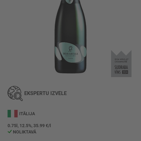
Iet
uz
galerijas
EKSPERTU IZVĒLE
sākumu
ITĀLIJA
0.75l, 12.5%, 35.99 €/l
NOLIKTAVĀ