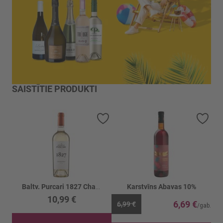
SAISTĪTIE PRODUKTI
Pievienot vēlmju sarakstam
Piev
Baltv. Purcari 1827 Chardonnay 13.5%
Karstvīns Abavas 10%
10,99 €
6,69 €
6,99 €