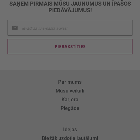
SAŅEM PIRMAIS MŪSU JAUNUMUS UN ĪPAŠOS
PIEDĀVĀJUMUS!
Pieteikties
jaunumu
saņemšanai:
PIERAKSTĪTIES
Par mums
Mūsu veikali
Karjera
Piegāde
Idejas
Biežāk uzdotie jautājumi