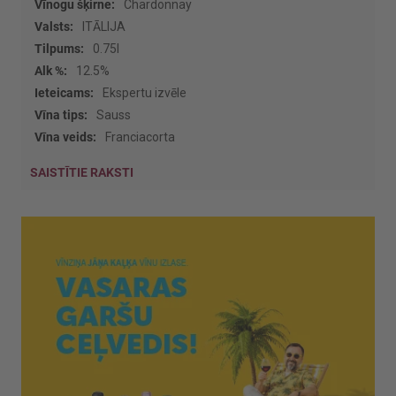
Vairāk
Chardonnay
informācijas
ITĀLIJA
0.75l
12.5%
Ekspertu izvēle
Sauss
Franciacorta
SAISTĪTIE RAKSTI