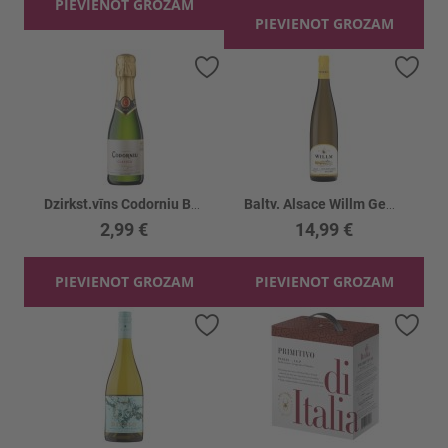
PIEVIENOT GROZAM
PIEVIENOT GROZAM
Pievienot vēlmju sarakstam
Piev
Dzirkst.vīns Codorniu Brut Cava 11.5%
Baltv. Alsace Willm Gewurztraminer R. 13%
2,99 €
14,99 €
PIEVIENOT GROZAM
PIEVIENOT GROZAM
Pievienot vēlmju sarakstam
Piev