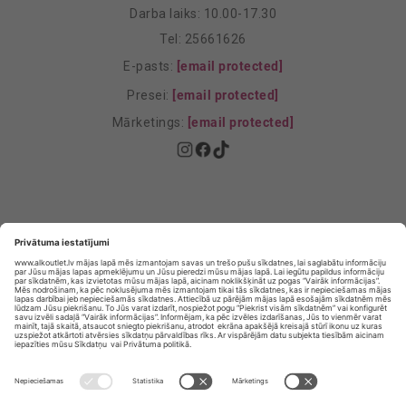
Darba laiks: 10.00-17.30
Tel: 25661626
E-pasts:
[email protected]
Presei:
[email protected]
Mārketings:
[email protected]
Privātuma politika
Privātuma Iestatījumi
E-veikala lietošanas noteikumi