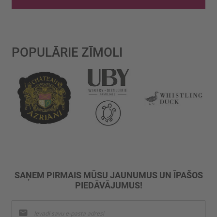
POPULĀRIE ZĪMOLI
SAŅEM PIRMAIS MŪSU JAUNUMUS UN ĪPAŠOS
PIEDĀVĀJUMUS!
Pieteikties
jaunumu