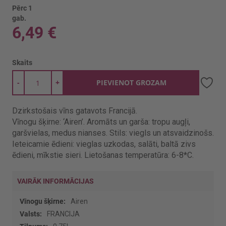
Pērc 1
gab.
6,49 €
Skaits
-
+
PIEVIENOT GROZAM
Dzirkstošais vīns gatavots Francijā.
Vīnogu šķirne: ‘Airen’. Aromāts un garša: tropu augļi,
garšvielas, medus nianses. Stils: viegls un atsvaidzinošs.
Ieteicamie ēdieni: vieglas uzkodas, salāti, baltā zivs
ēdieni, mīkstie sieri. Lietošanas temperatūra: 6-8*C.
VAIRĀK INFORMĀCIJAS
Vairāk
Airen
informācijas
FRANCIJA