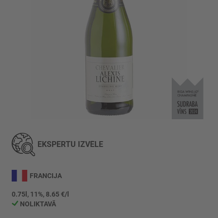
Iet
uz
galerijas
EKSPERTU IZVĒLE
sākumu
FRANCIJA
0.75l, 11%, 8.65 €/l
NOLIKTAVĀ