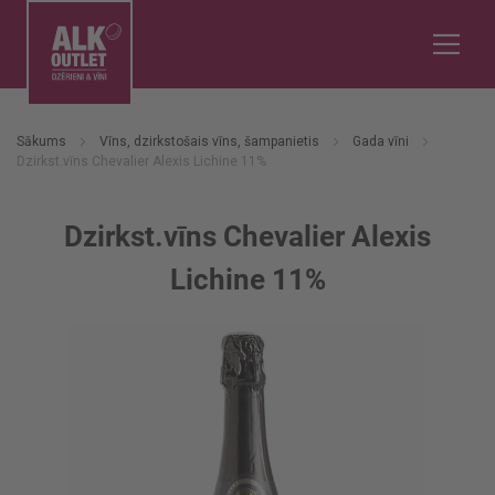
Sākums
Vīns, dzirkstošais vīns, šampanietis
Gada vīni
Dzirkst.vīns Chevalier Alexis Lichine 11%
Dzirkst.vīns Chevalier Alexis
Lichine 11%
Iet
uz
galerijas
beigām