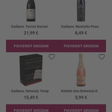
Sarkanv. Terroir Daronton Gigondas 14.5%
Sarkanv. Montalto Passivento Rosso 13.5%
21,99 €
8,49 €
PIEVIENOT GROZAM
PIEVIENOT GROZAM
Pievienot vēlmju sarakstam
Piev
Sarkanv. Detunda Tempranillo 13% BIB
Dzirkst.vīns Bohemia Rose Demi Sec 11.5%
15,49 €
5,99 €
PIEVIENOT GROZAM
PIEVIENOT GROZAM