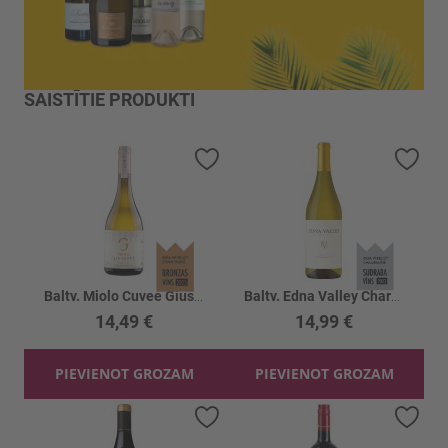
SAISTĪTIE PRODUKTI
Pievienot vēlmju sarakstam
Piev
Baltv. Miolo Cuvee Giuseppe Chardonnay 13.5%
Baltv. Edna Valley Chardonnay 14%
14,49 €
14,99 €
PIEVIENOT GROZAM
PIEVIENOT GROZAM
Pievienot vēlmju sarakstam
Piev