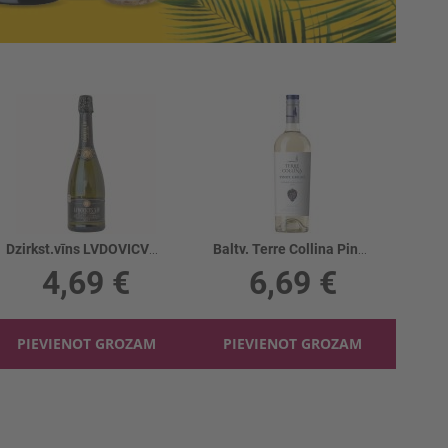
Dzirkst.vīns LVDOVICVS XIV Brut 11%
Baltv. Terre Collina Pinot Grigio Sicil. 12%
4,69 €
6,69 €
PIEVIENOT GROZAM
PIEVIENOT GROZAM