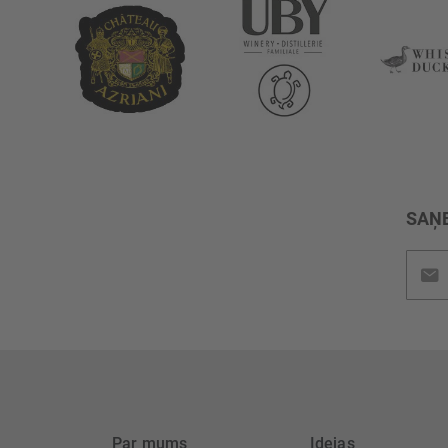
SAŅE
Pieteik
jaunu
saņem
Par mums
Idejas