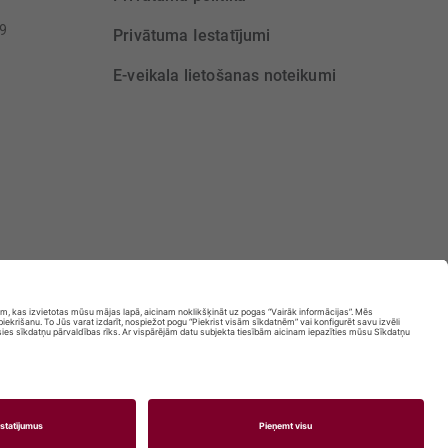
39
Privātuma Iestatījumi
E-veikala lietošanas noteikumi