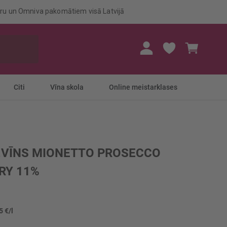
eru un Omniva pakomātiem visā Latvijā
Mans gr
Citi
Vīna skola
Online meistarklases
.VĪNS MIONETTO PROSECCO
RY 11%
5 €/l