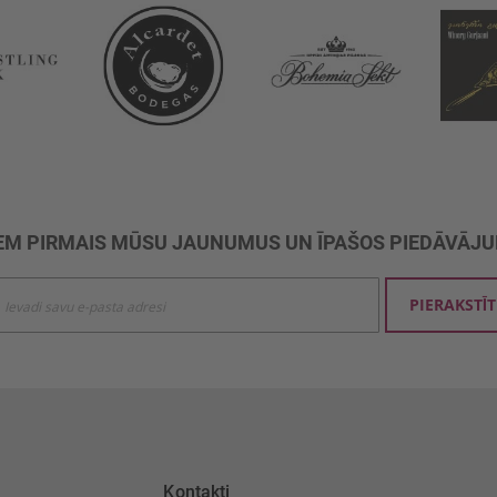
M PIRMAIS MŪSU JAUNUMUS UN ĪPAŠOS PIEDĀVĀJ
ties
PIERAKSTĪT
mu
šanai:
Kontakti