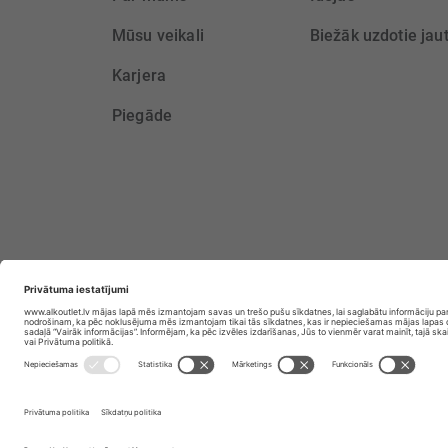
Mūsu veikali
Biežāk uzdotie jau
Karjera
Piegāde