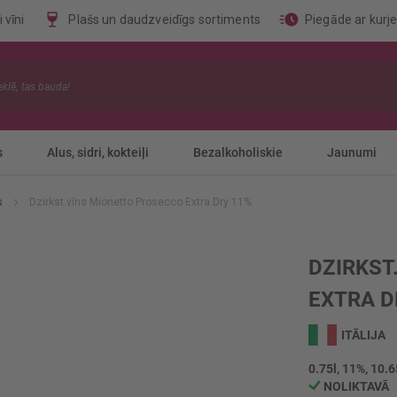
 vīni
Plašs un daudzveidīgs sortiments
Piegāde ar kurj
s
Alus, sidri, kokteiļi
Bezalkoholiskie
Jaunumi
ns
Dzirkst.vīns Mionetto Prosecco Extra Dry 11%
DZIRKST
EXTRA D
ITĀLIJA
0.75l, 11%, 10.6
NOLIKTAVĀ