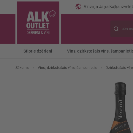
Vīnziņa Jāņa Kaļķa izvēlēti
Meklēt
Stiprie dzērieni
Vīns, dzirkstošais vīns, šampanieti
Sākums
Vīns, dzirkstošais vīns, šampanietis
Dzirkstošais vī
Iet
uz
galerijas
beigām