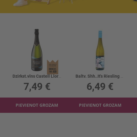
Dzirkst.vīns Castell Llord Cava Brut 11.5%
Baltv. Shh..It's Riesling Qualitatswein11.5%
7,49 €
6,49 €
PIEVIENOT GROZAM
PIEVIENOT GROZAM