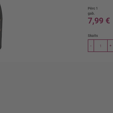
Pērc 1
gab.
7,99 €
Skaits
-
+