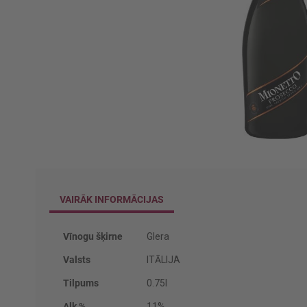
Iet
uz
galerijas
sākumu
VAIRĀK INFORMĀCIJAS
Vairāk
Vīnogu šķirne
Glera
informācijas
Valsts
ITĀLIJA
Tilpums
0.75l
Alk %
11%