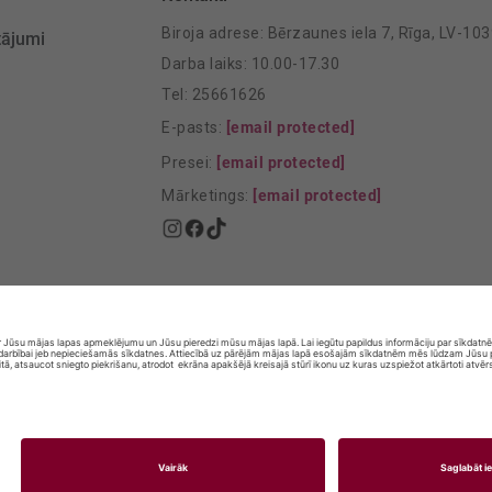
Biroja adrese: Bērzaunes iela 7, Rīga, LV-10
tājumi
Darba laiks: 10.00-17.30
Tel: 25661626
E-pasts:
[email protected]
Presei:
[email protected]
Mārketings:
[email protected]
© SIA „Vita Mārkets” visas tiesības aizsargātas.