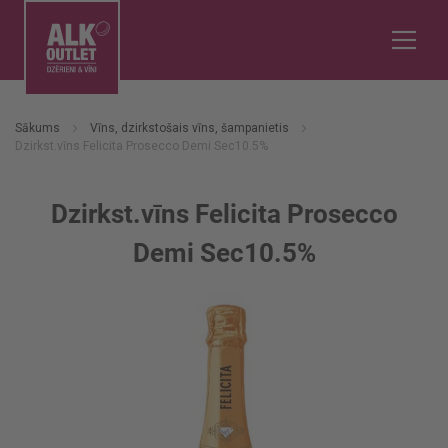
Sākums
Vīns, dzirkstošais vīns, šampanietis
Dzirkst.vīns Felicita Prosecco Demi Sec10.5%
Dzirkst.vīns Felicita Prosecco
Demi Sec10.5%
Iet
uz
galerijas
beigām