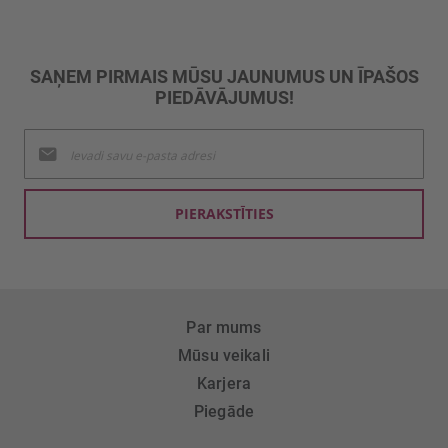
SAŅEM PIRMAIS MŪSU JAUNUMUS UN ĪPAŠOS
PIEDĀVĀJUMUS!
Pieteikties
jaunumu
saņemšanai:
PIERAKSTĪTIES
Par mums
Mūsu veikali
Karjera
Piegāde