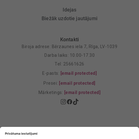
Idejas
Biežāk uzdotie jautājumi
Kontakti
Biroja adrese: Bērzaunes iela 7, Rīga, LV-1039
Darba laiks: 10.00-17.30
Tel: 25661626
E-pasts:
[email protected]
Presei:
[email protected]
Mārketings:
[email protected]
Privātuma politika
Privātuma Iestatījumi