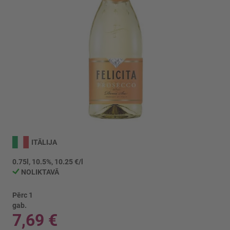
Iet
uz
ITĀLIJA
galerijas
sākumu
0.75l, 10.5%, 10.25 €/l
NOLIKTAVĀ
Pērc 1
gab.
7,69 €