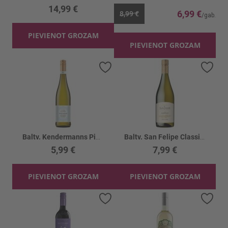
14,99 €
6,99 €
8,99 €
PIEVIENOT GROZAM
PIEVIENOT GROZAM
Pievienot vēlmju sarakstam
Piev
Baltv. Kendermanns Pinot Grigio 11.5%
Baltv. San Felipe Classic Chardonnay 12.5%
5,99 €
7,99 €
PIEVIENOT GROZAM
PIEVIENOT GROZAM
Pievienot vēlmju sarakstam
Piev