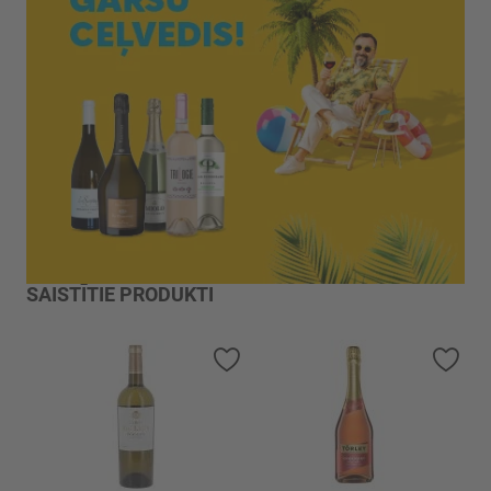
SAISTĪTIE PRODUKTI
Pievienot vēlmju sarakstam
Piev