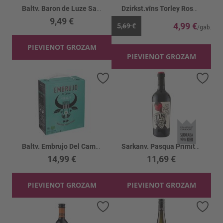
Baltv. Baron de Luze Sauvignon Blanc 12%
Dzirkst.vīns Torley Rose 11.5%
9,49 €
4,99 €
5,69 €
PIEVIENOT GROZAM
PIEVIENOT GROZAM
Pievienot vēlmju sarakstam
Piev
Baltv. Embrujo Del Campo Verdejo 12.5%
Sarkanv. Pasqua Primitivo Puglia 13.5%
14,99 €
11,69 €
PIEVIENOT GROZAM
PIEVIENOT GROZAM
Pievienot vēlmju sarakstam
Piev