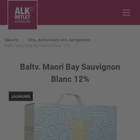
Sākums
Vīns, dzirkstošais vīns, šampanietis
Baltv. Maori Bay Sauvignon Blanc 12%
Baltv. Maori Bay Sauvignon
Blanc 12%
Iet
uz
galerijas
beigām