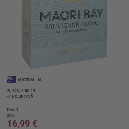
Iet
uz
AUSTRĀLIJA
galerijas
sākumu
2l, 12%, 8.50 €/l
NOLIKTAVĀ
Pērc 1
gab.
16,99 €