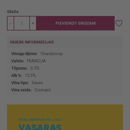
Skaits
-
+
PIEVIENOT GROZAM
VAIRĀK INFORMĀCIJAS
Vairāk
Chardonnay
informācijas
FRANCIJA
0.75l
12.5%
Sauss
Cremant