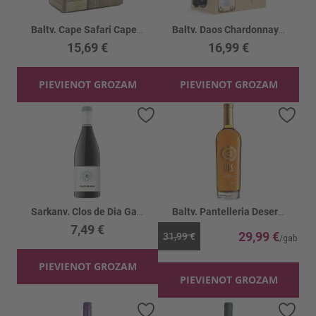
Baltv. Cape Safari Cape White 12.5%
Baltv. Daos Chardonnay 11.5% BIB
15,69 €
16,99 €
PIEVIENOT GROZAM
PIEVIENOT GROZAM
Pievienot vēlmju sarakstam
Piev
Sarkanv. Clos de Dia Garnacha 13%
Baltv. Pantelleria Deserta 14.5%
7,49 €
29,99 €
31,99 €
PIEVIENOT GROZAM
PIEVIENOT GROZAM
Pievienot vēlmju sarakstam
Piev