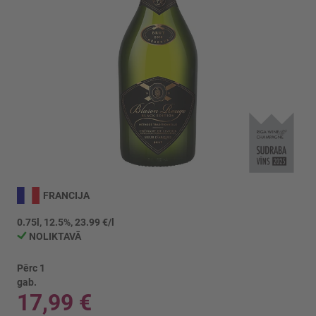
Iet
uz
FRANCIJA
galerijas
sākumu
0.75l, 12.5%, 23.99 €/l
NOLIKTAVĀ
Pērc 1
gab.
17,99 €