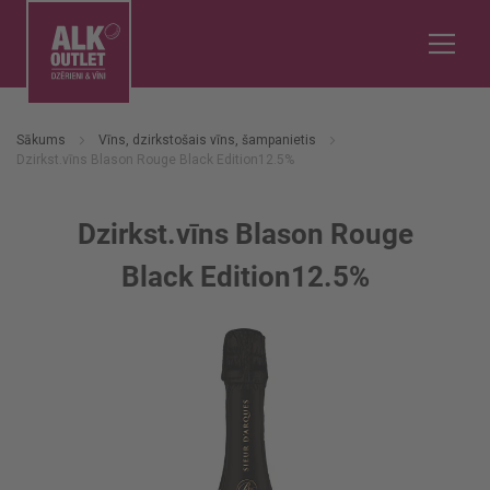
Sākums
Vīns, dzirkstošais vīns, šampanietis
Dzirkst.vīns Blason Rouge Black Edition12.5%
Dzirkst.vīns Blason Rouge
Black Edition12.5%
Iet
uz
galerijas
beigām