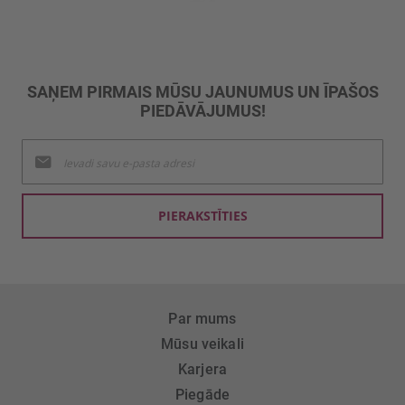
SAŅEM PIRMAIS MŪSU JAUNUMUS UN ĪPAŠOS
PIEDĀVĀJUMUS!
Pieteikties
jaunumu
saņemšanai:
PIERAKSTĪTIES
Par mums
Mūsu veikali
Karjera
Piegāde