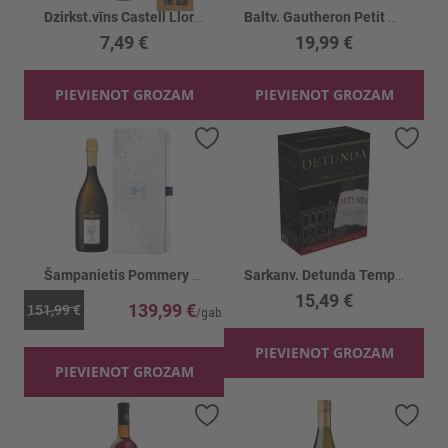
Dzirkst.vīns Castell Llord Cava Brut 11.5%
Baltv. Gautheron Petit Chablis 12.5%
7,49 €
19,99 €
PIEVIENOT GROZAM
PIEVIENOT GROZAM
Pievienot vēlmju sarakstam
Piev
Šampanietis Pommery Louise Vintage 12.5%
Sarkanv. Detunda Tempranillo 13% BIB
15,49 €
139,99 €
151,99 €
PIEVIENOT GROZAM
PIEVIENOT GROZAM
Pievienot vēlmju sarakstam
Piev