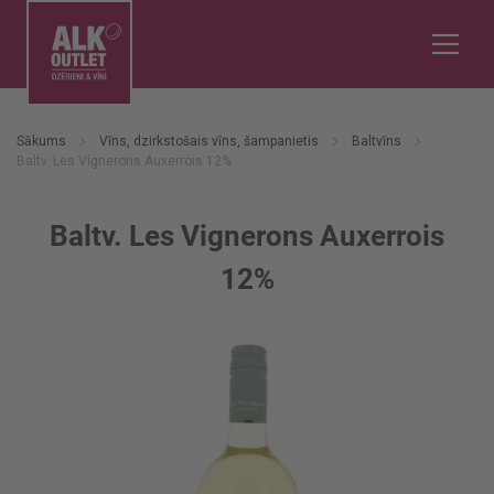
Sākums
Vīns, dzirkstošais vīns, šampanietis
Baltvīns
Baltv. Les Vignerons Auxerrois 12%
Baltv. Les Vignerons Auxerrois
12%
Iet
uz
galerijas
beigām