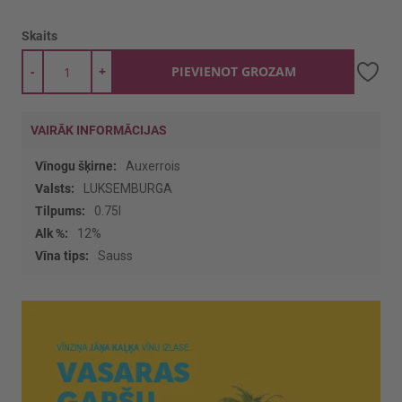
Skaits
-
+
PIEVIENOT GROZAM
VAIRĀK INFORMĀCIJAS
Vairāk
Auxerrois
informācijas
LUKSEMBURGA
0.75l
12%
Sauss