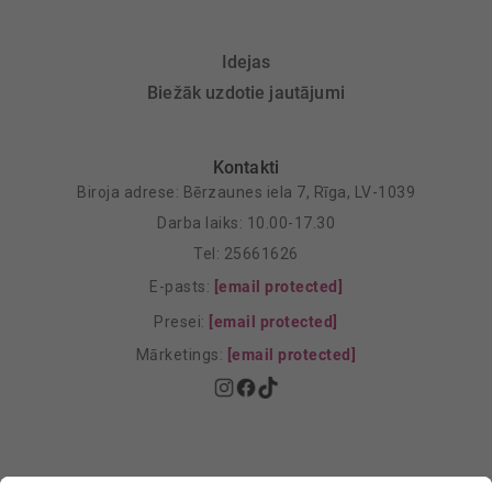
Idejas
Biežāk uzdotie jautājumi
Kontakti
Biroja adrese: Bērzaunes iela 7, Rīga, LV-1039
Darba laiks: 10.00-17.30
Tel: 25661626
E-pasts:
[email protected]
Presei:
[email protected]
Mārketings:
[email protected]
Privātuma politika