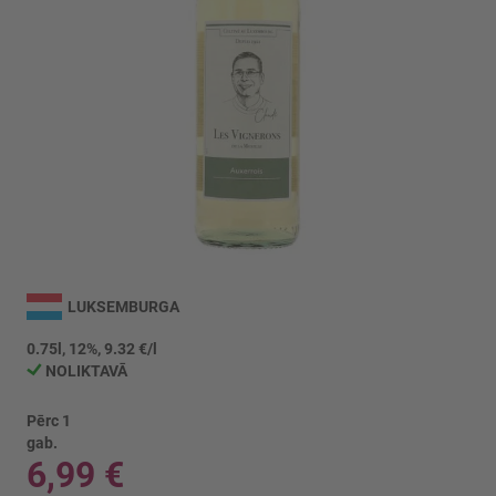
Iet
uz
LUKSEMBURGA
galerijas
sākumu
0.75l, 12%, 9.32 €/l
NOLIKTAVĀ
Pērc 1
gab.
6,99 €