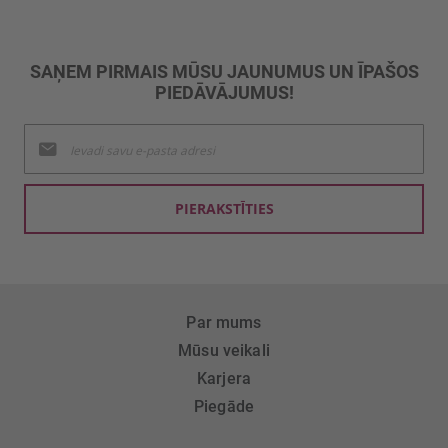
SAŅEM PIRMAIS MŪSU JAUNUMUS UN ĪPAŠOS
PIEDĀVĀJUMUS!
Pieteikties
jaunumu
saņemšanai:
PIERAKSTĪTIES
Par mums
Mūsu veikali
Karjera
Piegāde