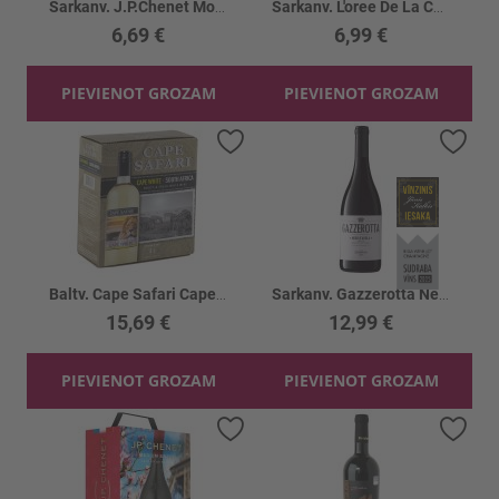
Sarkanv. J.P.Chenet Moelleux Rouge 11.5%
Sarkanv. L'oree De La Ch. Gascogne 12.5%
6,69 €
6,99 €
PIEVIENOT GROZAM
PIEVIENOT GROZAM
Pievienot vēlmju sarakstam
Piev
Baltv. Cape Safari Cape White 12.5%
Sarkanv. Gazzerotta Nero d'Avola 14%
15,69 €
12,99 €
PIEVIENOT GROZAM
PIEVIENOT GROZAM
Pievienot vēlmju sarakstam
Piev