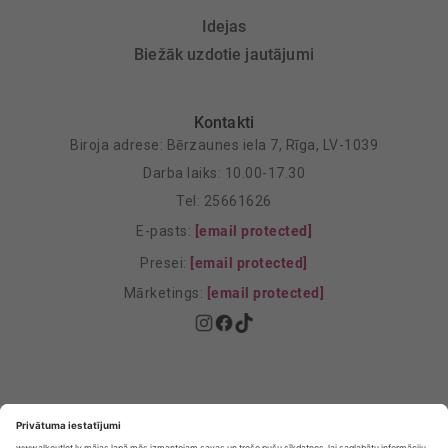
Idejas
Biežāk uzdotie jautājumi
Kontakti
Biroja adrese: Bērzaunes iela 7, Rīga, LV-1039
Darba laiks: 10.00-17.30
Tel: 25661626
E-pasts:
[email protected]
Presei:
[email protected]
Mārketings:
[email protected]
Privātuma politika
Privātuma Iestatījumi