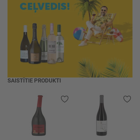
SAISTĪTIE PRODUKTI
Pievienot vēlmju sarakstam
Piev