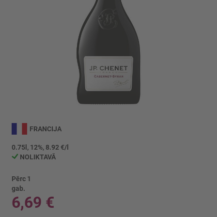
Iet
uz
FRANCIJA
galerijas
sākumu
0.75l, 12%, 8.92 €/l
NOLIKTAVĀ
Pērc 1
gab.
6,69 €