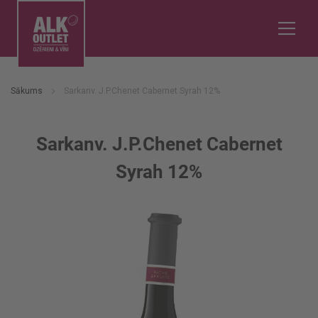
Sākums
Sarkanv. J.P.Chenet Cabernet Syrah 12%
Sarkanv. J.P.Chenet Cabernet
Syrah 12%
Iet
uz
galerijas
beigām