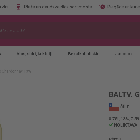
 vīni
Plašs un daudzveidīgs sortiments
Piegāde ar kurj
s
Alus, sidri, kokteiļi
Bezalkoholiskie
Jaunumi
ro Chardonnay 13%
BALTV. 
ČĪLE
0.75l, 13%, 7.59
NOLIKTAVĀ
Pērc 1