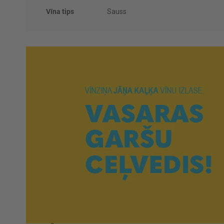
Vīna tips
Sauss