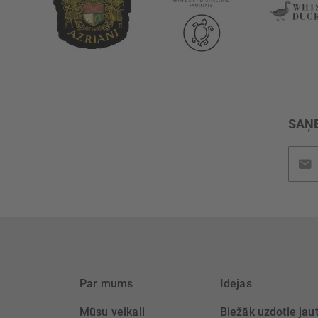
SAŅE
Pieteik
jaunu
saņem
Par mums
Idejas
Mūsu veikali
Biežāk uzdotie jau