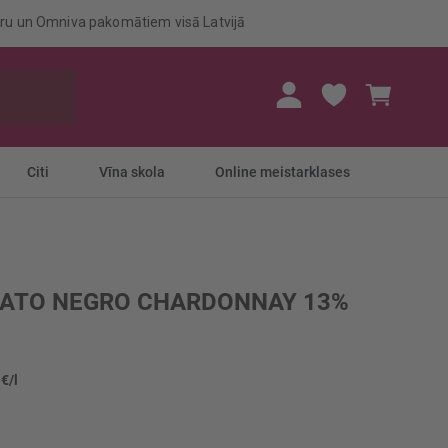
eru un Omniva pakomātiem visā Latvijā
Mans gr
Citi
Vīna skola
Online meistarklases
GATO NEGRO CHARDONNAY 13%
 €/l