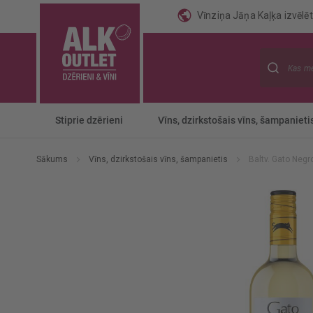
Vīnziņa Jāņa Kaļķa izvēlēti
Meklēt
Stiprie dzērieni
Vīns, dzirkstošais vīns, šampanieti
Sākums
Vīns, dzirkstošais vīns, šampanietis
Baltv. Gato Neg
Iet
uz
galerijas
beigām