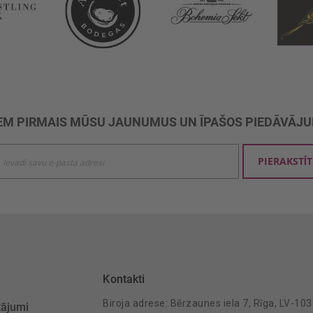
M PIRMAIS MŪSU JAUNUMUS UN ĪPAŠOS PIEDĀVĀJ
ties
PIERAKSTĪT
mu
šanai:
Kontakti
Biroja adrese: Bērzaunes iela 7, Rīga, LV-10
tājumi