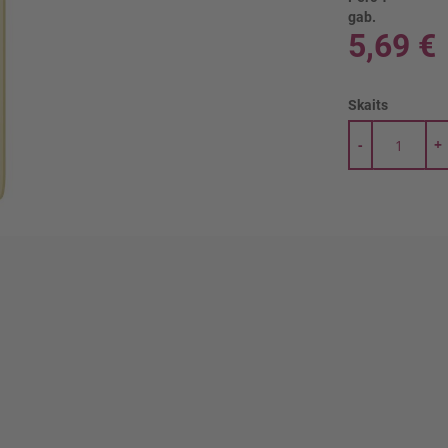
gab.
5,69 €
Skaits
-
+