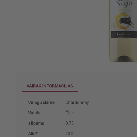
Iet
uz
galerijas
VAIRĀK INFORMĀCIJAS
sākumu
Vairāk
Vīnogu šķirne
Chardonnay
informācijas
Valsts
ČĪLE
Tilpums
0.75l
Alk %
13%