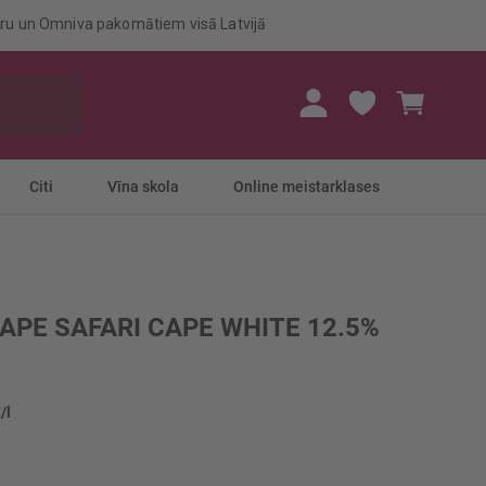
eru un Omniva pakomātiem visā Latvijā
Mans gr
Citi
Vīna skola
Online meistarklases
CAPE SAFARI CAPE WHITE 12.5%
/l