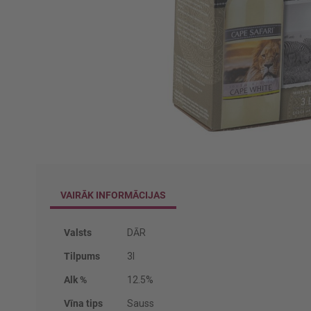
Iet
uz
galerijas
VAIRĀK INFORMĀCIJAS
sākumu
Vairāk
Valsts
DĀR
informācijas
Tilpums
3l
Alk %
12.5%
Vīna tips
Sauss