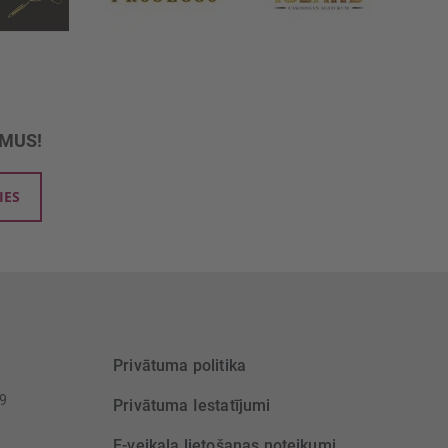
UMUS!
IES
Privātuma politika
39
Privātuma Iestatījumi
E-veikala lietošanas noteikumi