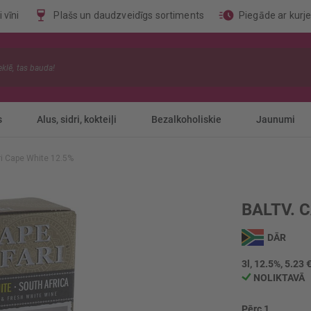
 vīni
Plašs un daudzveidīgs sortiments
Piegāde ar kurj
s
Alus, sidri, kokteiļi
Bezalkoholiskie
Jaunumi
ri Cape White 12.5%
BALTV. 
DĀR
3l, 12.5%, 5.23 €
NOLIKTAVĀ
Pērc 1