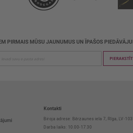
M PIRMAIS MŪSU JAUNUMUS UN ĪPAŠOS PIEDĀVĀJ
ties
PIERAKSTĪT
mu
šanai:
Kontakti
Biroja adrese: Bērzaunes iela 7, Rīga, LV-10
tājumi
Darba laiks: 10.00-17.30