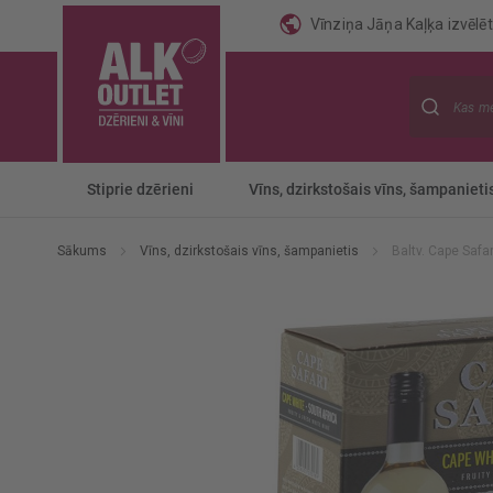
Vīnziņa Jāņa Kaļķa izvēlēti
Meklēt
Stiprie dzērieni
Vīns, dzirkstošais vīns, šampanieti
Sākums
Vīns, dzirkstošais vīns, šampanietis
Baltv. Cape Safa
Iet
uz
galerijas
beigām