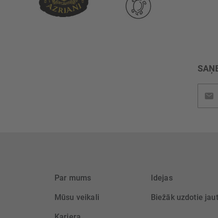
SAŅE
Pieteik
jaunu
saņem
Par mums
Idejas
Mūsu veikali
Biežāk uzdotie jau
Karjera