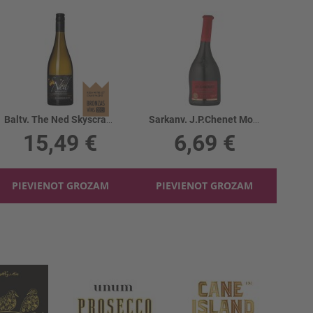
Baltv. The Ned Skyscraper Sauv.Blanc 13%
Sarkanv. J.P.Chenet Moelleux Rouge 11.5%
15,49 €
6,69 €
PIEVIENOT GROZAM
PIEVIENOT GROZAM