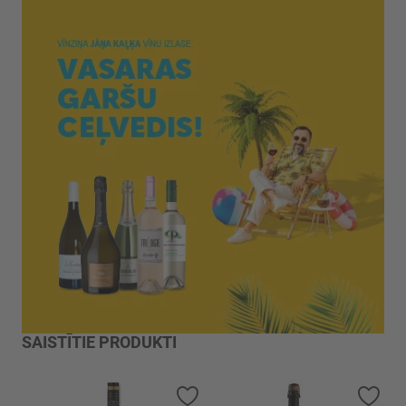
SAISTĪTIE PRODUKTI
Pievienot vēlmju sarakstam
Piev