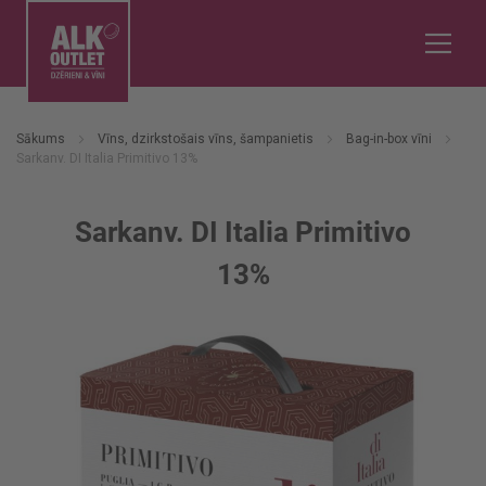
Sākums
Vīns, dzirkstošais vīns, šampanietis
Bag-in-box vīni
Sarkanv. DI Italia Primitivo 13%
Sarkanv. DI Italia Primitivo
13%
Iet
uz
galerijas
beigām