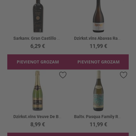
Sarkanv. Gran Castillo Family Cab.Sauv. 12.5%
Dzirkst.vīns Abavas Rabarberu bruts 12%
6,29 €
11,99 €
PIEVIENOT GROZAM
PIEVIENOT GROZAM
Pievienot vēlmju sarakstam
Piev
Dzirkst.vīns Veuve De Bort Blanc De Bl. 11%
Baltv. Pasqua Family Romeo&Juliet 13%
8,99 €
11,99 €