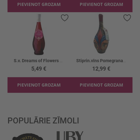
PIEVIENOT GROZAM
PIEVIENOT GROZAM
Pievienot vēlmju sarakstam
Piev
S.v. Dreams of Flowers Cabernet Sauv. 12.5%
Stiprin.vīns Pomegranate Māla Karafe 15%
5,49 €
12,99 €
PIEVIENOT GROZAM
PIEVIENOT GROZAM
POPULĀRIE ZĪMOLI