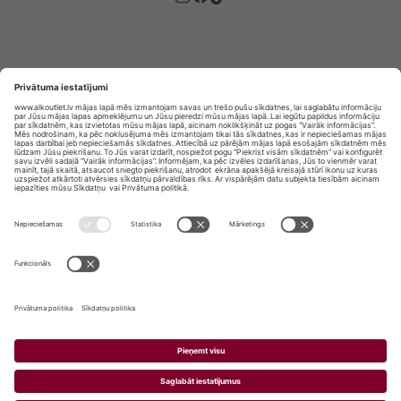
Privātuma politika
Privātuma Iestatījumi
E-veikala lietošanas noteikumi
© SIA „Vita Mārkets” visas tiesības aizsargātas.
ALKOHOLA LIETOŠANA KAITĒ JŪSU VESELĪBAI!
ALKOHOLA PĀRDOŠANA, IEGĀDĀŠANĀS UN
NODOŠANA NEPILNGADĪGĀM PERSONĀM IR
AIZLIEGTA.