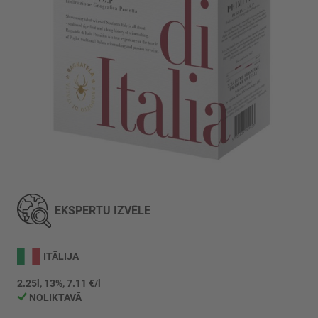
Iet
uz
galerijas
EKSPERTU IZVĒLE
sākumu
ITĀLIJA
2.25l, 13%, 7.11 €/l
NOLIKTAVĀ