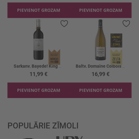
PIEVIENOT GROZAM
PIEVIENOT GROZAM
Pievienot vēlmju sarakstam
Piev
Sarkanv. Bayede! King Goodwill Jubilee 14%
Baltv. Domaine Colbois Bourgogne Chitry 13%
11,99 €
16,99 €
PIEVIENOT GROZAM
PIEVIENOT GROZAM
POPULĀRIE ZĪMOLI