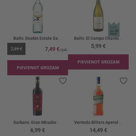
Baltv. Deakin Estate Sauvignon Blanc 11.5%
Baltv. El Campo Chardonnay 13%
5,99 €
7,49 €
7,99 €
PIEVIENOT GROZAM
PIEVIENOT GROZAM
Pievienot vēlmju sarakstam
Piev
Sarkanv. Gran Mirador Red 13%
Vermuts Bitters Aperol 11%
6,99 €
14,49 €