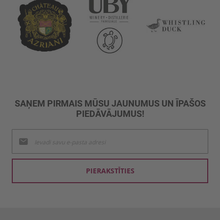
SAŅEM PIRMAIS MŪSU JAUNUMUS UN ĪPAŠOS
PIEDĀVĀJUMUS!
Pieteikties
jaunumu
saņemšanai:
PIERAKSTĪTIES