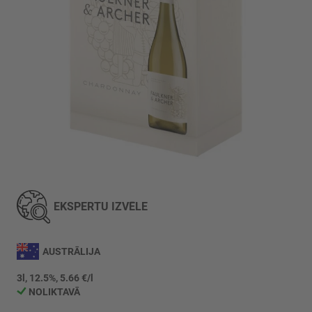
Iet
uz
galerijas
EKSPERTU IZVĒLE
sākumu
AUSTRĀLIJA
3l, 12.5%, 5.66 €/l
NOLIKTAVĀ