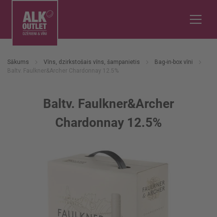
Sākums
Vīns, dzirkstošais vīns, šampanietis
Bag-in-box vīni
Baltv. Faulkner&Archer Chardonnay 12.5%
Baltv. Faulkner&Archer
Chardonnay 12.5%
Iet
uz
galerijas
beigām