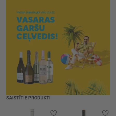
SAISTĪTIE PRODUKTI
Pievienot vēlmju sarakstam
Piev