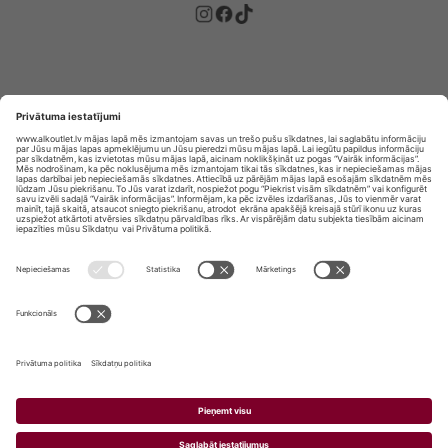
Privātuma politika
Privātuma Iestatījumi
E-veikala lietošanas noteikumi
© SIA „Vita Mārkets” visas tiesības aizsargātas.
ALKOHOLA LIETOŠANA KAITĒ JŪSU VESELĪBAI!
ALKOHOLA PĀRDOŠANA, IEGĀDĀŠANĀS UN
NODOŠANA NEPILNGADĪGĀM PERSONĀM IR
AIZLIEGTA.