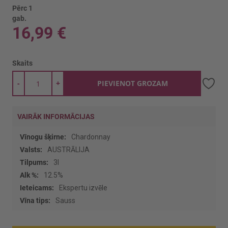
Pērc 1
gab.
16,99 €
Skaits
-
+
PIEVIENOT GROZAM
VAIRĀK INFORMĀCIJAS
Vairāk
Chardonnay
informācijas
AUSTRĀLIJA
3l
12.5%
Ekspertu izvēle
Sauss