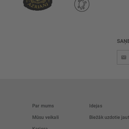
SAŅE
Pieteik
jaunu
saņem
Par mums
Idejas
Mūsu veikali
Biežāk uzdotie jau
Karjera