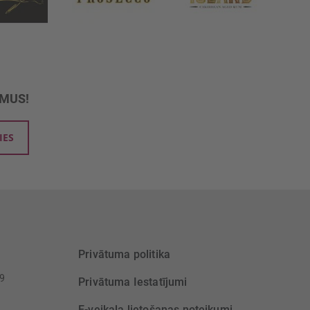
UMUS!
IES
Privātuma politika
39
Privātuma Iestatījumi
E-veikala lietošanas noteikumi