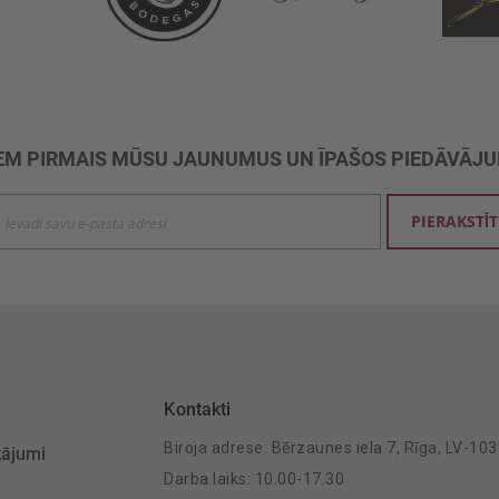
M PIRMAIS MŪSU JAUNUMUS UN ĪPAŠOS PIEDĀVĀJ
ties
PIERAKSTĪT
mu
šanai:
Kontakti
Biroja adrese: Bērzaunes iela 7, Rīga, LV-10
tājumi
Darba laiks: 10.00-17.30