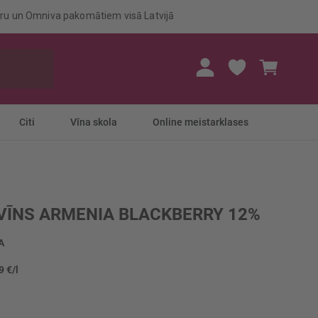
eru un Omniva pakomātiem visā Latvijā
Mans gr
Citi
Vīna skola
Online meistarklases
ĪNS ARMENIA BLACKBERRY 12%
A
9 €/l