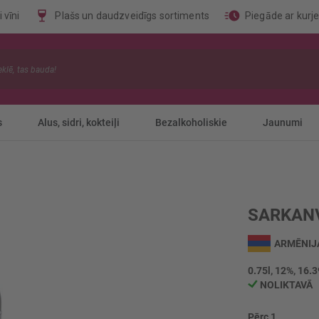
 vīni
Plašs un daudzveidīgs sortiments
Piegāde ar kurj
s
Alus, sidri, kokteiļi
Bezalkoholiskie
Jaunumi
SARKANV
ARMĒNIJ
0.75l, 12%, 16.3
NOLIKTAVĀ
Pērc 1