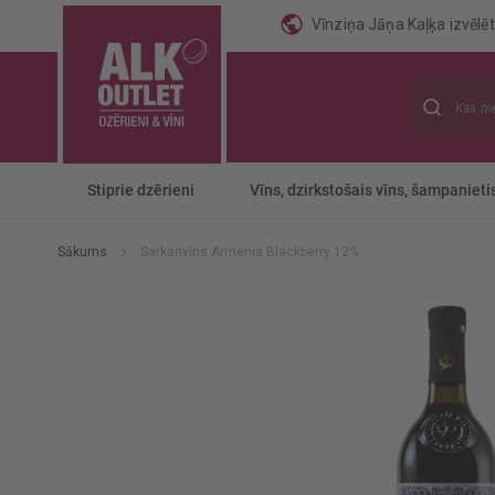
Vīnziņa Jāņa Kaļķa izvēlēti
Meklēt
Stiprie dzērieni
Vīns, dzirkstošais vīns, šampanieti
Sākums
Sarkanvīns Armenia Blackberry 12%
Iet
uz
galerijas
beigām