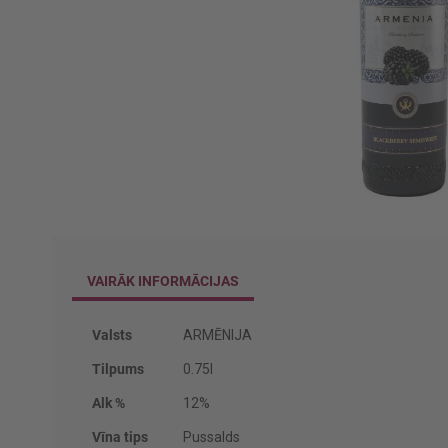
Iet
uz
galerijas
VAIRĀK INFORMĀCIJAS
sākumu
Vairāk
Valsts
ARMĒNIJA
informācijas
Tilpums
0.75l
Alk %
12%
Vīna tips
Pussalds