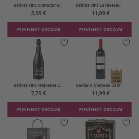
Dzirkst.vīns Contedor G.Cuvee Brut Rose 11%
Dzirkst.vīns Lacheteau Cremant Brut 12%
5,99 €
11,89 €
PIEVIENOT GROZAM
PIEVIENOT GROZAM
Pievienot vēlmju sarakstam
Piev
Dzirkst.vīns Freixenet Cordon Negro Brut 12%
Sarkanv. Chateau Damas De Montdespic 14%
7,79 €
11,99 €
PIEVIENOT GROZAM
PIEVIENOT GROZAM
Pievienot vēlmju sarakstam
Piev