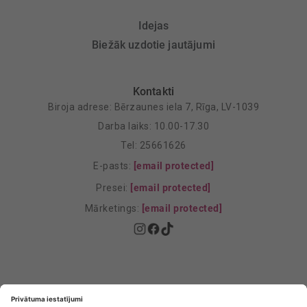
Idejas
Biežāk uzdotie jautājumi
Kontakti
Biroja adrese: Bērzaunes iela 7, Rīga, LV-1039
Darba laiks: 10.00-17.30
Tel: 25661626
E-pasts:
[email protected]
Presei:
[email protected]
Mārketings:
[email protected]
Privātuma politika