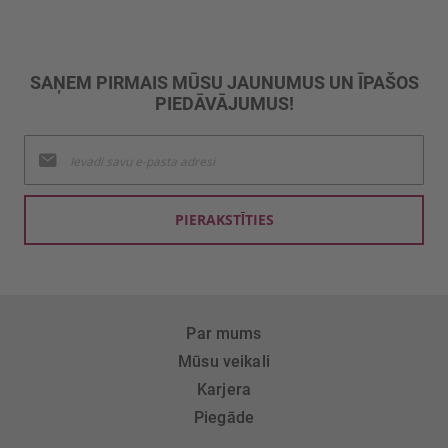
SAŅEM PIRMAIS MŪSU JAUNUMUS UN ĪPAŠOS
PIEDĀVĀJUMUS!
Pieteikties
jaunumu
saņemšanai:
PIERAKSTĪTIES
Par mums
Mūsu veikali
Karjera
Piegāde