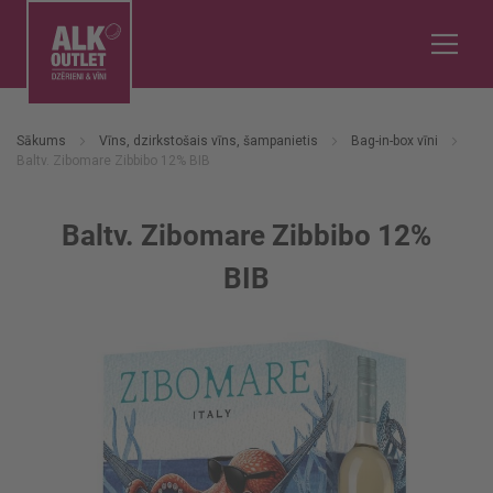
Sākums
Vīns, dzirkstošais vīns, šampanietis
Bag-in-box vīni
Baltv. Zibomare Zibbibo 12% BIB
Baltv. Zibomare Zibbibo 12%
BIB
Iet
uz
galerijas
beigām