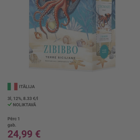
Iet
uz
ITĀLIJA
galerijas
sākumu
3l, 12%, 8.33 €/l
NOLIKTAVĀ
Pērc 1
gab.
24,99 €