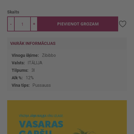
Skaits
-
+
PIEVIENOT GROZAM
VAIRĀK INFORMĀCIJAS
Vairāk
Zibibbo
informācijas
ITĀLIJA
3l
12%
Pussauss