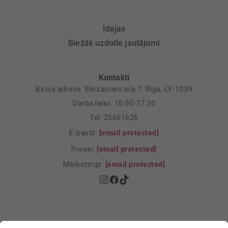
Idejas
Biežāk uzdotie jautājumi
Kontakti
Biroja adrese: Bērzaunes iela 7, Rīga, LV-1039
Darba laiks: 10.00-17.30
Tel: 25661626
E-pasts:
[email protected]
Presei:
[email protected]
Mārketings:
[email protected]
Privātuma politika