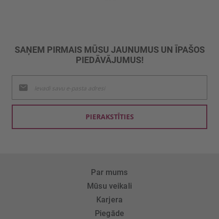
SAŅEM PIRMAIS MŪSU JAUNUMUS UN ĪPAŠOS
PIEDĀVĀJUMUS!
Pieteikties
jaunumu
saņemšanai:
PIERAKSTĪTIES
Par mums
Mūsu veikali
Karjera
Piegāde