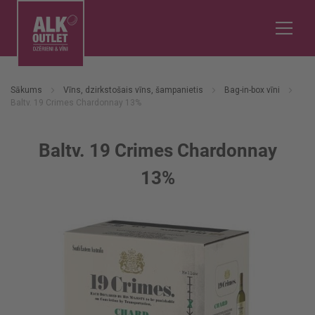
Sākums
Vīns, dzirkstošais vīns, šampanietis
Bag-in-box vīni
Baltv. 19 Crimes Chardonnay 13%
Baltv. 19 Crimes Chardonnay
13%
Iet
uz
galerijas
beigām