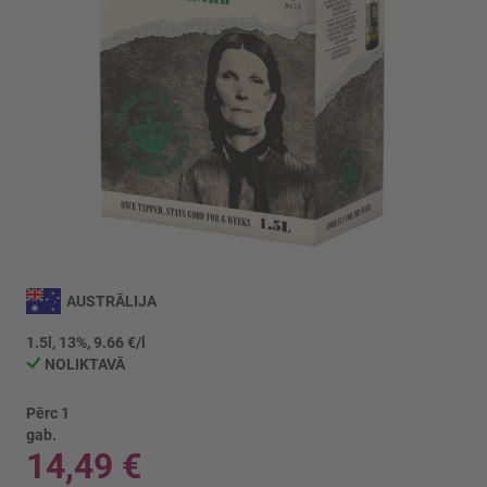
Iet
uz
AUSTRĀLIJA
galerijas
sākumu
1.5l, 13%, 9.66 €/l
NOLIKTAVĀ
Pērc 1
gab.
14,49 €