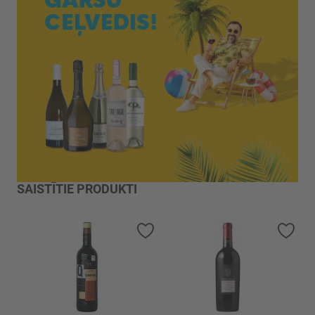
SAISTĪTIE PRODUKTI
Pievienot vēlmju sarakstam
Piev