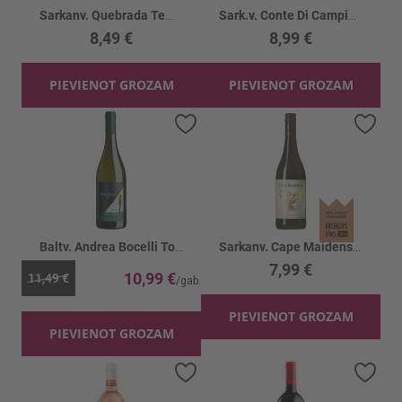
Sarkanv. Quebrada Tempranillo 14%
Sark.v. Conte Di Campiano Appassimento 14%
8,49 €
8,99 €
PIEVIENOT GROZAM
PIEVIENOT GROZAM
Pievienot vēlmju sarakstam
Piev
Baltv. Andrea Bocelli Toscana Bianco 12.5%
Sarkanv. Cape Maidens Shiraz 14%
7,99 €
10,99 €
11,49 €
PIEVIENOT GROZAM
PIEVIENOT GROZAM
Pievienot vēlmju sarakstam
Piev