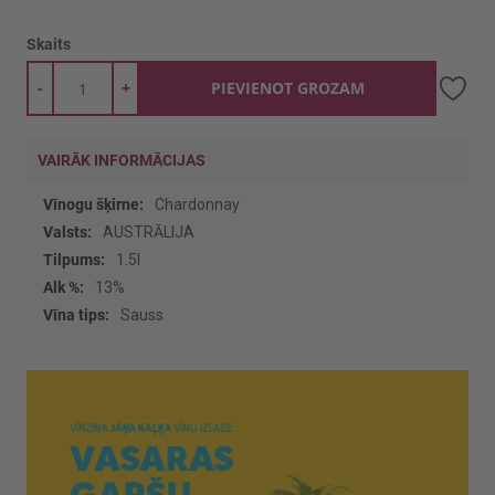
Skaits
-
+
PIEVIENOT GROZAM
VAIRĀK INFORMĀCIJAS
Vairāk
Chardonnay
informācijas
AUSTRĀLIJA
1.5l
13%
Sauss