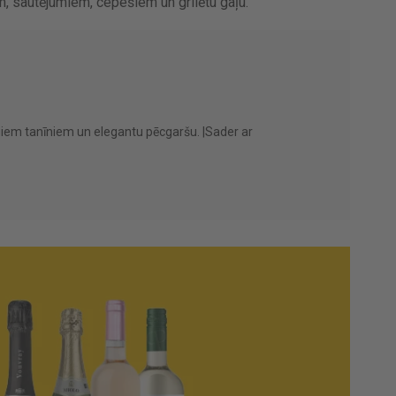
, sautējumiem, cepešiem un grilētu gaļu.
giem tanīniem un elegantu pēcgaršu. |Sader ar