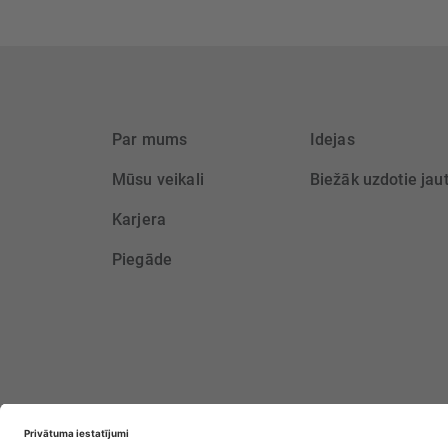
Par mums
Idejas
Mūsu veikali
Biežāk uzdotie jau
Karjera
Piegāde