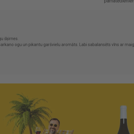
pamatēdieniem
u šķirnes.
 sarkano ogu un pikantu garšvielu aromāts. Labi sabalansēts vīns ar mai