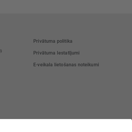
Privātuma politika
39
Privātuma Iestatījumi
E-veikala lietošanas noteikumi