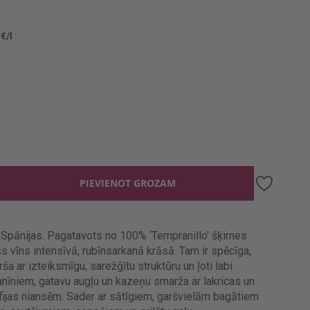
 €/l
PIEVIENOT GROZAM
Spānijas. Pagatavots no 100% ‘Tempranillo’ šķirnes
 vīns intensīvā, rubīnsarkanā krāsā. Tam ir spēcīga,
ša ar izteiksmīgu, sarežģītu struktūru un ļoti labi
nīniem, gatavu augļu un kazeņu smarža ar lakricas un
fijas niansēm. Sader ar sātīgiem, garšvielām bagātiem