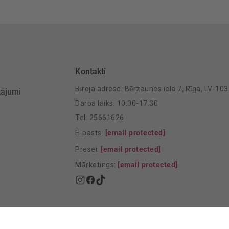
Kontakti
Biroja adrese: Bērzaunes iela 7, Rīga, LV-10
tājumi
Darba laiks: 10.00-17.30
Tel: 25661626
E-pasts:
[email protected]
Presei:
[email protected]
Mārketings:
[email protected]