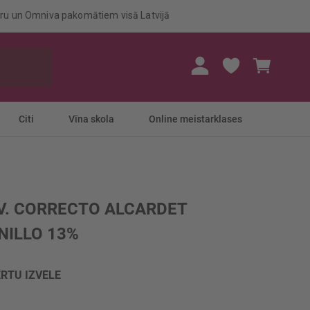
eru un Omniva pakomātiem visā Latvijā
Mans gr
Citi
Vīna skola
Online meistarklases
. CORRECTO ALCARDET
ILLO 13%
RTU IZVĒLE