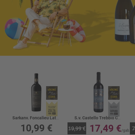
Sarkanv. Foncalieu Latoque 14%
S.v. Castello Trebbio Chianti Riserva 13.5%
10,99 €
17,49 €
19,99 €
7