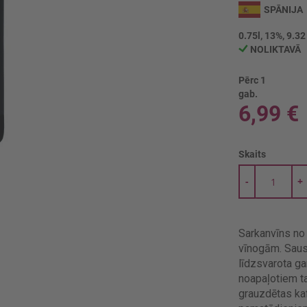
SPĀNIJA
0.75l, 13%, 9.32
NOLIKTAVĀ
Pērc 1
gab.
6,99 €
Skaits
-
+
Sarkanvīns no 
vīnogām. Sauss
līdzsvarota gar
noapaļotiem ta
grauzdētas ka