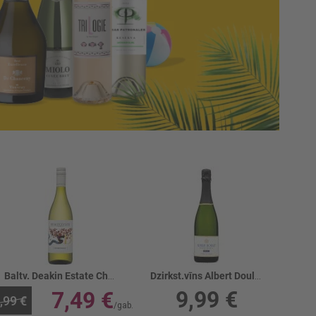
Baltv. Deakin Estate Chardonnay 12.5%
Dzirkst.vīns Albert Doulet Cremant Blanc 12.5%
9,99 €
7,49 €
,99 €