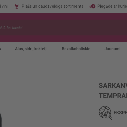
 vīni
Plašs un daudzveidīgs sortiments
Piegāde ar kurj
s
Alus, sidri, kokteiļi
Bezalkoholiskie
Jaunumi
SARKANV
TEMPRAN
EKSPE