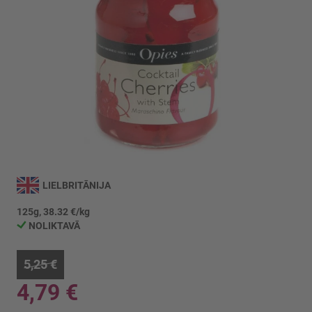
Iet
uz
LIELBRITĀNIJA
galerijas
sākumu
125g, 38.32 €/kg
NOLIKTAVĀ
5,25 €
4,79 €