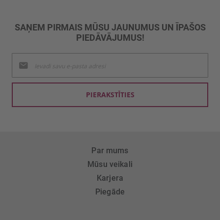
SAŅEM PIRMAIS MŪSU JAUNUMUS UN ĪPAŠOS
PIEDĀVĀJUMUS!
Pieteikties
jaunumu
saņemšanai:
PIERAKSTĪTIES
Par mums
Mūsu veikali
Karjera
Piegāde