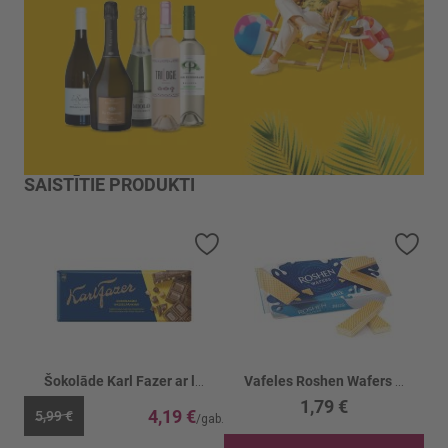
SAISTĪTIE PRODUKTI
Pievienot vēlmju sarakstam
Piev
Šokolāde Karl Fazer ar lazdu riekstiem
Vafeles Roshen Wafers ar piena pild.
1,79 €
4,19 €
5,99 €