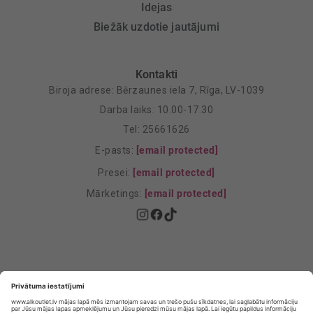
Idejas
Biežāk uzdotie jautājumi
Kontakti
Biroja adrese: Bērzaunes iela 7, Rīga, LV-1039
Darba laiks: 10.00-17.30
Tel: 25661626
E-pasts:
[email protected]
Presei:
[email protected]
Mārketings:
[email protected]
Privātuma politika
Privātuma Iestatījumi