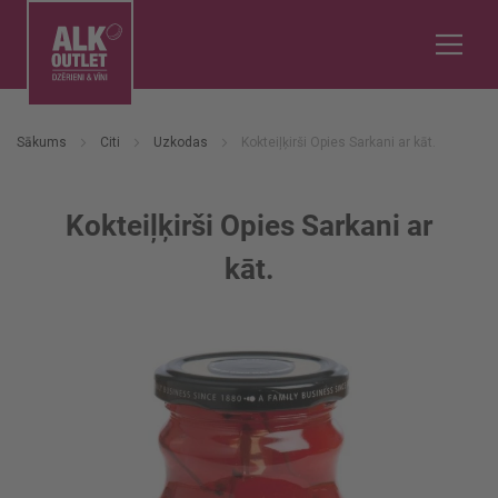
Sākums
Citi
Uzkodas
Kokteiļķirši Opies Sarkani ar kāt.
Kokteiļķirši Opies Sarkani ar
kāt.
Iet
uz
galerijas
beigām