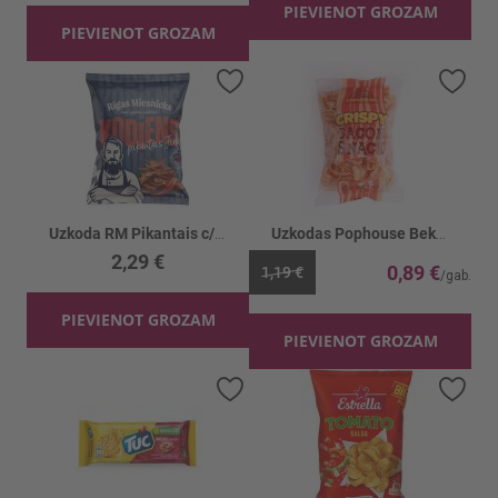
PIEVIENOT GROZAM
PIEVIENOT GROZAM
Pievienot vēlmju sarakstam
Piev
Uzkoda RM Pikantais c/g jerky KODIENS
Uzkodas Pophouse Bekona kraukšķi
2,29 €
0,89 €
1,19 €
PIEVIENOT GROZAM
PIEVIENOT GROZAM
Pievienot vēlmju sarakstam
Piev