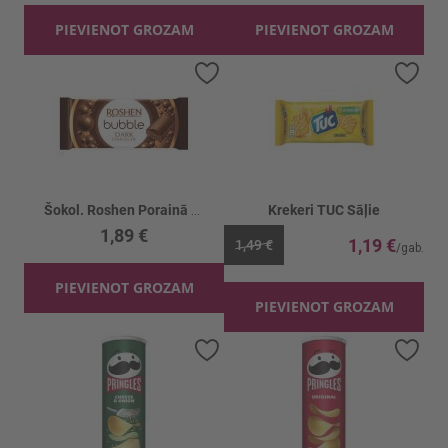
PIEVIENOT GROZAM
PIEVIENOT GROZAM
Pievienot vēlmju sarakstam
Piev
Šokol. Roshen Porainā rūgtā
Krekeri TUC Sāļie
1,89 €
1,19 €
1,49 €
PIEVIENOT GROZAM
PIEVIENOT GROZAM
Pievienot vēlmju sarakstam
Piev