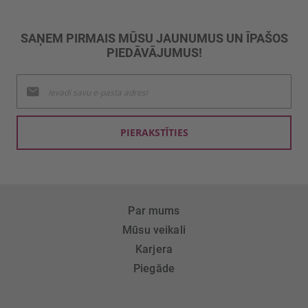
SAŅEM PIRMAIS MŪSU JAUNUMUS UN ĪPAŠOS
PIEDĀVĀJUMUS!
Pieteikties
jaunumu
saņemšanai:
PIERAKSTĪTIES
Par mums
Mūsu veikali
Karjera
Piegāde