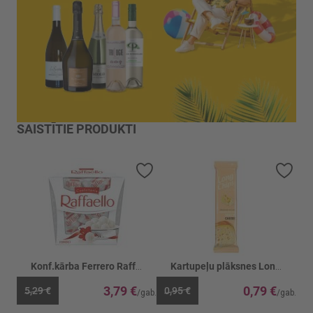
SAISTĪTIE PRODUKTI
Pievienot vēlmju sarakstam
Piev
Konf.kārba Ferrero Raffaello
Kartupeļu plāksnes Long Chips ar siera g.
3,79 €
0,79 €
5,29 €
0,95 €