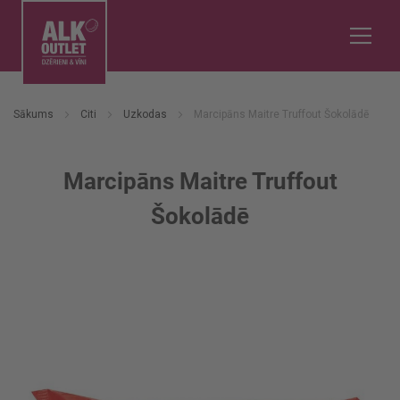
Sākums
Citi
Uzkodas
Marcipāns Maitre Truffout Šokolādē
Marcipāns Maitre Truffout
Šokolādē
Iet
uz
galerijas
beigām