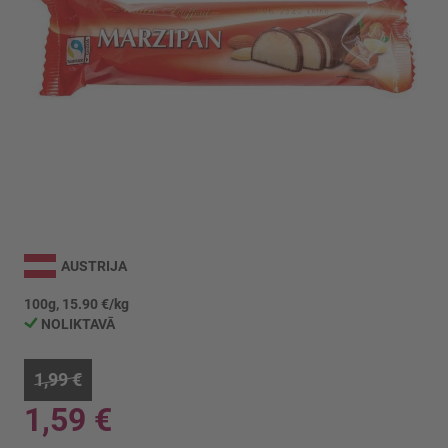
Iet
uz
AUSTRIJA
galerijas
sākumu
100g, 15.90 €/kg
NOLIKTAVĀ
1,99 €
1,59 €