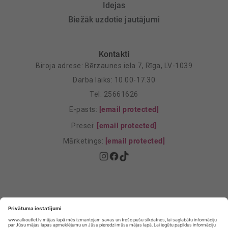
Idejas
Biežāk uzdotie jautājumi
Kontakti
Biroja adrese: Bērzaunes iela 7, Rīga, LV-1039
Darba laiks: 10.00-17.30
Tel: 25661626
E-pasts:
[email protected]
Presei:
[email protected]
Mārketings:
[email protected]
Privātuma politika
Privātuma Iestatījumi