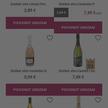
Dzirkst.vīns I Heart Prosecco Extra Dry 10.5%
Dzirkst.vīns Contedor Prosecco 11%
2,89 €
7,49 €
7,99 €
PIEVIENOT GROZAM
PIEVIENOT GROZAM
Pievienot vēlmju sarakstam
Piev
Dzirkst.vīns Contedor G.Cuvee Brut Rose 11%
Dzirkst.vīns Castell Llord Cava Brut 11.5%
5,99 €
7,49 €
PIEVIENOT GROZAM
PIEVIENOT GROZAM
Pievienot vēlmju sarakstam
Piev