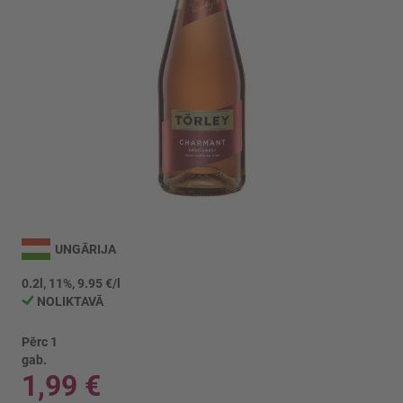
Iet
uz
UNGĀRIJA
galerijas
sākumu
0.2l, 11%, 9.95 €/l
NOLIKTAVĀ
Pērc 1
gab.
1,99 €