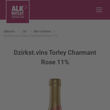
Sākums
Citi
Mini dzērieni
Dzirkst.vīns Torley Charmant Rose 11%
Dzirkst.vīns Torley Charmant
Rose 11%
Iet
uz
galerijas
beigām