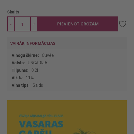
Skaits
-
+
PIEVIENOT GROZAM
VAIRĀK INFORMĀCIJAS
Vairāk
Cuvée
informācijas
UNGĀRIJA
0.2l
11%
Salds