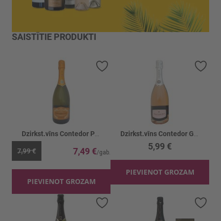
SAISTĪTIE PRODUKTI
Pievienot vēlmju sarakstam
Piev
Dzirkst.vīns Contedor Prosecco 11%
Dzirkst.vīns Contedor G.Cuvee Brut Rose 11%
5,99 €
7,49 €
7,99 €
PIEVIENOT GROZAM
PIEVIENOT GROZAM
Pievienot vēlmju sarakstam
Piev