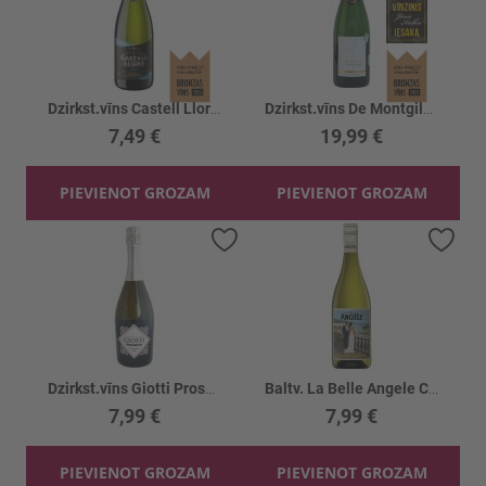
Dzirkst.vīns Castell Llord Cava Brut 11.5%
Dzirkst.vīns De Montgilet 12.5%
7,49 €
19,99 €
PIEVIENOT GROZAM
PIEVIENOT GROZAM
Pievienot vēlmju sarakstam
Piev
Dzirkst.vīns Giotti Prosecco 11%
Baltv. La Belle Angele Chardonnay 12.5%
7,99 €
7,99 €
PIEVIENOT GROZAM
PIEVIENOT GROZAM