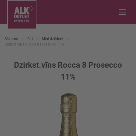
Sākums
Citi
Mini dzērieni
Dzirkst.vīns Rocca 8 Prosecco 11%
Dzirkst.vīns Rocca 8 Prosecco
11%
Iet
uz
galerijas
beigām