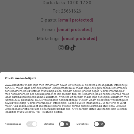
Darba laiks: 10.00-17.30
Tel: 25661626
E-pasts:
[email protected]
Presei:
[email protected]
Mārketings:
[email protected]
Privātuma politika
Privātuma Iestatījumi
E-veikala lietošanas noteikumi