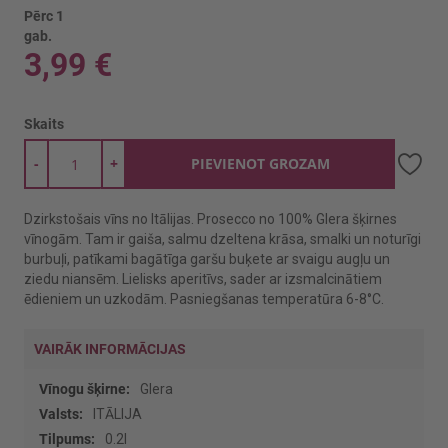
Pērc 1
gab.
3,99 €
Skaits
-
+
PIEVIENOT GROZAM
Dzirkstošais vīns no Itālijas. Prosecco no 100% Glera šķirnes
vīnogām. Tam ir gaiša, salmu dzeltena krāsa, smalki un noturīgi
burbuļi, patīkami bagātīga garšu buķete ar svaigu augļu un
ziedu niansēm. Lielisks aperitīvs, sader ar izsmalcinātiem
ēdieniem un uzkodām. Pasniegšanas temperatūra 6-8°C.
VAIRĀK INFORMĀCIJAS
Vairāk
Glera
informācijas
ITĀLIJA
0.2l