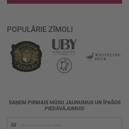
POPULĀRIE ZĪMOLI
SAŅEM PIRMAIS MŪSU JAUNUMUS UN ĪPAŠOS
PIEDĀVĀJUMUS!
Pieteikties
jaunumu