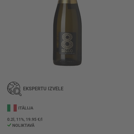
Iet
uz
galerijas
EKSPERTU IZVĒLE
sākumu
ITĀLIJA
0.2l, 11%, 19.95 €/l
NOLIKTAVĀ