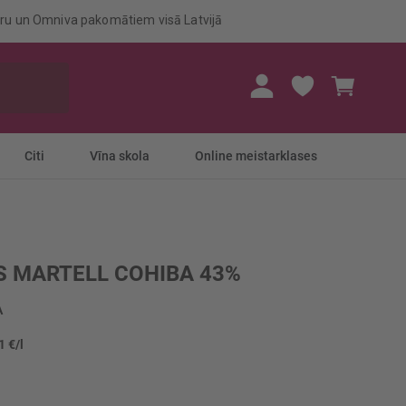
eru un Omniva pakomātiem visā Latvijā
Mans gr
Citi
Vīna skola
Online meistarklases
 MARTELL COHIBA 43%
A
1 €/l