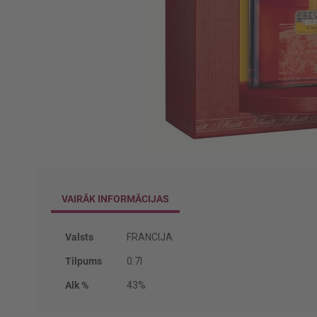
Iet
uz
galerijas
VAIRĀK INFORMĀCIJAS
sākumu
Vairāk
Valsts
FRANCIJA
informācijas
Tilpums
0.7l
Alk %
43%