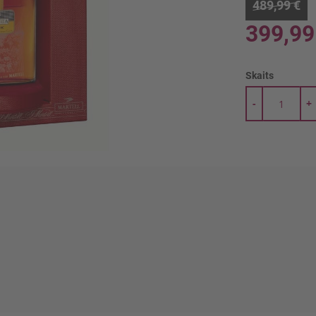
489,99 €
399,99
Skaits
-
+