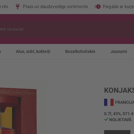
 vīni
Plašs un daudzveidīgs sortiments
Piegāde ar kurj
s
Alus, sidri, kokteiļi
Bezalkoholiskie
Jaunumi
KONJAKS
FRANCIJ
0.7l, 43%, 571.4
NOLIKTAVĀ