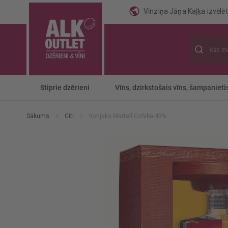
Vīnziņa Jāņa Kaļķa izvēlēti
Meklēt
Stiprie dzērieni
Vīns, dzirkstošais vīns, šampanieti
Sākums
Citi
Konjaks Martell Cohiba 43%
Iet
uz
galerijas
beigām