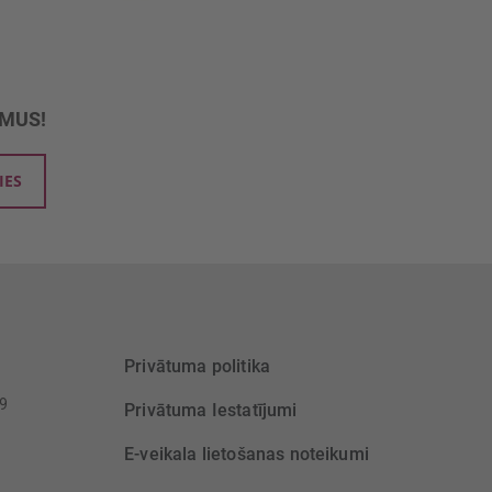
UMUS!
IES
Privātuma politika
39
Privātuma Iestatījumi
E-veikala lietošanas noteikumi