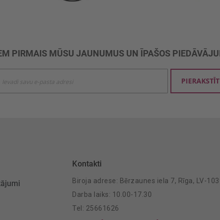
M PIRMAIS MŪSU JAUNUMUS UN ĪPAŠOS PIEDĀVĀJ
ties
PIERAKSTĪT
mu
šanai:
Kontakti
Biroja adrese: Bērzaunes iela 7, Rīga, LV-10
tājumi
Darba laiks: 10.00-17.30
Tel: 25661626