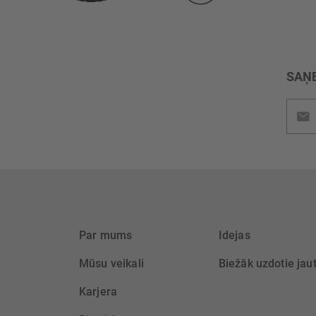
SAŅE
Pieteik
jaunu
saņem
Par mums
Idejas
Mūsu veikali
Biežāk uzdotie jau
Karjera