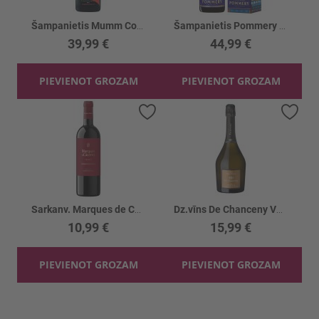
Šampanietis Mumm Cordon 12%
Šampanietis Pommery Brut Royal 12.5%
39,99 €
44,99 €
PIEVIENOT GROZAM
PIEVIENOT GROZAM
Pievienot vēlmju sarakstam
Piev
Sarkanv. Marques de Caceres Crianza 13.5%
Dz.vīns De Chanceny Vouvray Excellence 13%
10,99 €
15,99 €
PIEVIENOT GROZAM
PIEVIENOT GROZAM