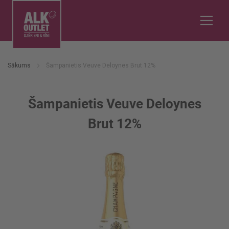
Sākums
Šampanietis Veuve Deloynes Brut 12%
Šampanietis Veuve Deloynes
Brut 12%
Iet
uz
galerijas
beigām