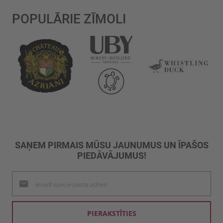
POPULĀRIE ZĪMOLI
SAŅEM PIRMAIS MŪSU JAUNUMUS UN ĪPAŠOS
PIEDĀVĀJUMUS!
Pieteikties
jaunumu
saņemšanai:
PIERAKSTĪTIES