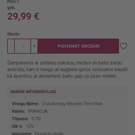
Pērc 1
gab.
29,99 €
Skaits
-
+
PIEVIENOT GROZAM
Šampanietis ar zeltainu nokrāsu, medus un balto ziedu
aromātu, kam ir maiga un augļaina garša. Ieteicams baudīt
kā aperitīvu, ar desertiem, balto gaļu un jūras veltēm.
VAIRĀK INFORMĀCIJAS
Vairāk
Chardonnay, Meunier, Pinot Noir
informācijas
FRANCIJA
0.75l
12%
Ekspertu izvēle