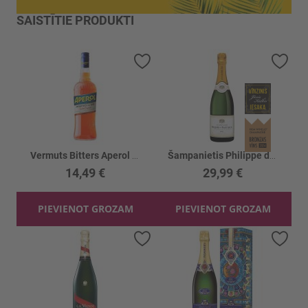
SAISTĪTIE PRODUKTI
Pievienot vēlmju sarakstam
Piev
Vermuts Bitters Aperol 11%
Šampanietis Philippe de Nantheuil Brut 12%
14,49 €
29,99 €
PIEVIENOT GROZAM
PIEVIENOT GROZAM
Pievienot vēlmju sarakstam
Piev