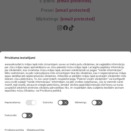
E-pasts:
[email protected]
Presei:
[email protected]
Mārketings:
[email protected]
Privātuma politika
Privātuma Iestatījumi
E-veikala lietošanas noteikumi
© SIA „Vita Mārkets” visas tiesības aizsargātas.