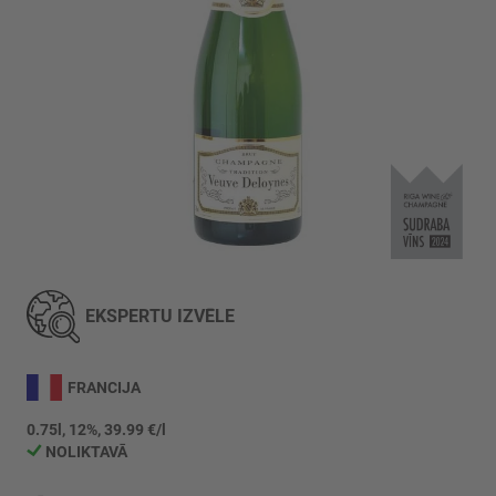
Iet
uz
galerijas
EKSPERTU IZVĒLE
sākumu
FRANCIJA
0.75l, 12%, 39.99 €/l
NOLIKTAVĀ