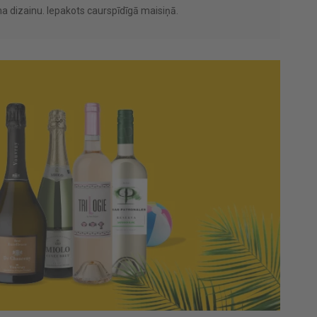
sma dizainu. Iepakots caurspīdīgā maisiņā.