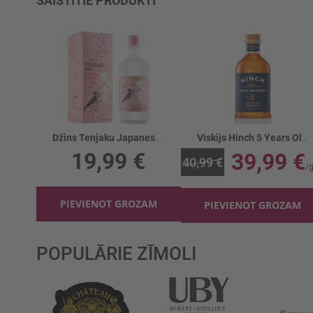
SAISTĪTIE PRODUKTI
Džins Tenjaku Japanese Cherry GB 37.5%
Viskijs Hinch 5 Years Old Double Wood Bl. 43%
19,99 €
39,99 €
40,99 €
PIEVIENOT GROZAM
PIEVIENOT GROZAM
POPULĀRIE ZĪMOLI