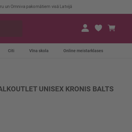
eru un Omniva pakomātiem visā Latvijā
Mans gr
Citi
Vīna skola
Online meistarklases
ALKOUTLET UNISEX KRONIS BALTS