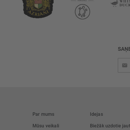
SAŅE
Pieteik
jaunu
saņem
Par mums
Idejas
Mūsu veikali
Biežāk uzdotie jau