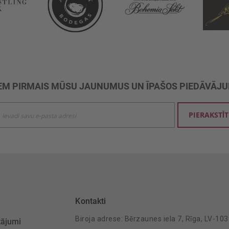
M PIRMAIS MŪSU JAUNUMUS UN ĪPAŠOS PIEDĀVĀJ
ties
PIERAKSTĪT
mu
šanai:
Kontakti
Biroja adrese: Bērzaunes iela 7, Rīga, LV-10
tājumi