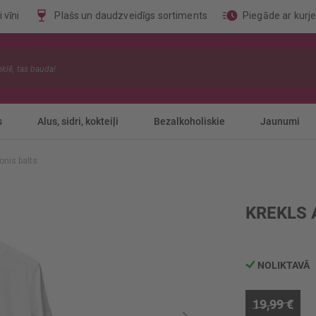
 vīni
Plašs un daudzveidīgs sortiments
Piegāde ar kurj
s
Alus, sidri, kokteiļi
Bezalkoholiskie
Jaunumi
onis balts
KREKLS 
NOLIKTAVĀ
19,99 €