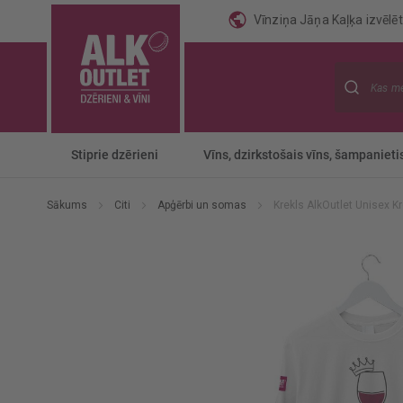
Vīnziņa Jāņa Kaļķa izvēlēti
Meklēt
Stiprie dzērieni
Vīns, dzirkstošais vīns, šampanieti
Sākums
Citi
Apģērbi un somas
Krekls AlkOutlet Unisex Kr
Iet
uz
galerijas
beigām