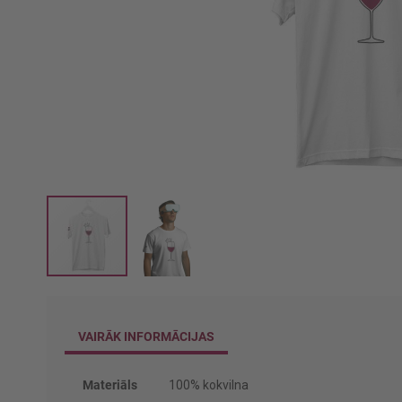
Iet
uz
galerijas
VAIRĀK INFORMĀCIJAS
sākumu
Vairāk
Materiāls
100% kokvilna
informācijas