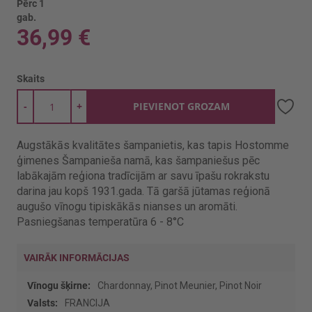
Pērc 1
gab.
36,99 €
Skaits
-
+
PIEVIENOT GROZAM
Augstākās kvalitātes šampanietis, kas tapis Hostomme
ģimenes Šampanieša namā, kas šampaniešus pēc
labākajām reģiona tradīcijām ar savu īpašu rokrakstu
darina jau kopš 1931.gada. Tā garšā jūtamas reģionā
augušo vīnogu tipiskākās nianses un aromāti.
Pasniegšanas temperatūra 6 - 8°C
VAIRĀK INFORMĀCIJAS
Vairāk
Chardonnay, Pinot Meunier, Pinot Noir
informācijas
FRANCIJA