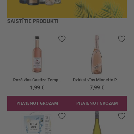
SAISTĪTIE PRODUKTI
Pievienot vēlmju sarakstam
Piev
Rozā vīns Castiza Tempranillo Rose 11%
Dzirkst.vīns Mionetto Prosecco Rose 11%
1,99 €
7,99 €
PIEVIENOT GROZAM
PIEVIENOT GROZAM
Pievienot vēlmju sarakstam
Piev