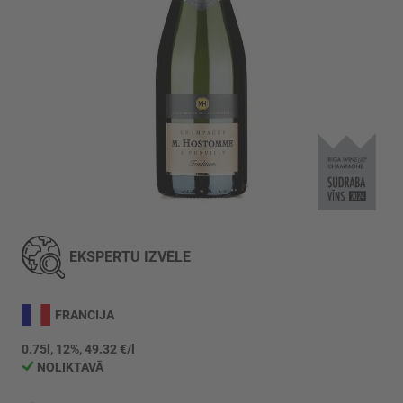
Iet
uz
galerijas
EKSPERTU IZVĒLE
sākumu
FRANCIJA
0.75l, 12%, 49.32 €/l
NOLIKTAVĀ