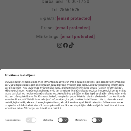
Darba laiks: 10.00-17.30
Tel: 25661626
E-pasts:
[email protected]
Presei:
[email protected]
Mārketings:
[email protected]
Privātuma politika
Privātuma Iestatījumi
E-veikala lietošanas noteikumi