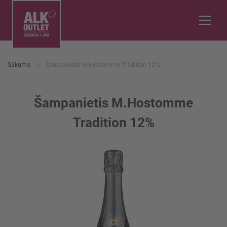
Sākums
Šampanietis M.Hostomme Tradition 12%
Šampanietis M.Hostomme
Tradition 12%
Iet
uz
galerijas
beigām