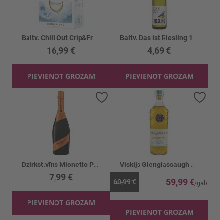
Baltv. Chill Out Crip&Fresh Chenin Blanc12% BIB
Baltv. Das ist Riesling 11%
16,99 €
4,69 €
PIEVIENOT GROZAM
PIEVIENOT GROZAM
Pievienot vēlmju sarakstam
Piev
Dzirkst.vīns Mionetto Prosecco DOC Brut 11%
Viskijs Glenglassaugh Sandend 50.5%
7,99 €
59,99 €
60,99 €
PIEVIENOT GROZAM
PIEVIENOT GROZAM