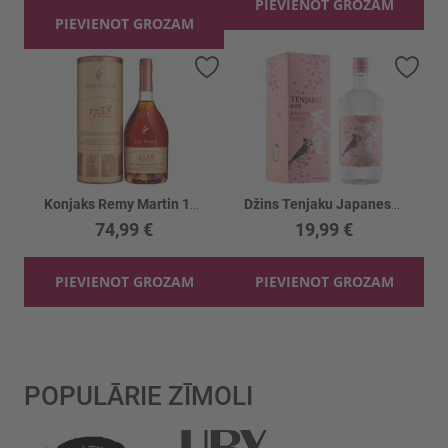
PIEVIENOT GROZAM
PIEVIENOT GROZAM
Pievienot vēlmju sarakstam
Piev
Konjaks Remy Martin 1738 40%
Džins Tenjaku Japanese Cherry GB 37.5%
74,99 €
19,99 €
PIEVIENOT GROZAM
PIEVIENOT GROZAM
POPULĀRIE ZĪMOLI