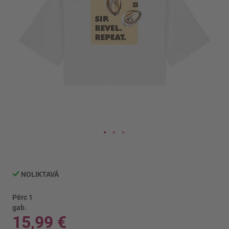
Iet
uz
galerijas
NOLIKTAVĀ
sākumu
Pērc 1
gab.
15,99 €