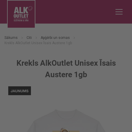
Sākums
Citi
Apģērbi un somas
Krekls AlkOutlet Unisex Īsais Austere 1gb
Krekls AlkOutlet Unisex Īsais
Austere 1gb
Iet
uz
galerijas
beigām