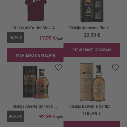
Krekls AlkOutlet Siev. Atpūšos dārzā bordo
Viskijs Jameson Black Barrel 40% +2gl.
29,99 €
17,99 €
19,99 €
PIEVIENOT GROZAM
PIEVIENOT GROZAM
Pievienot vēlmju sarakstam
Piev
Viskijs Aberfeldy 16YO 40% kastē
Viskijs Balvenie Caribbean Cask 14YO 43% TUB
106,99 €
92,99 €
96,99 €