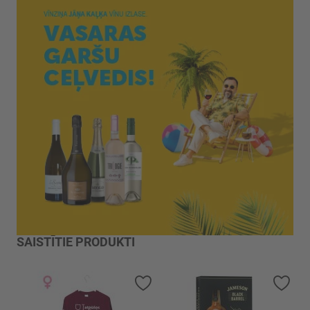
SAISTĪTIE PRODUKTI
Pievienot vēlmju sarakstam
Piev