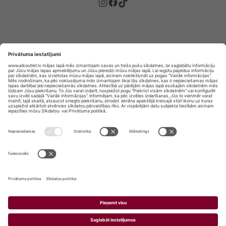
Privātuma politika
Privātuma Iestatījumi
E-veikala lietošanas noteikumi
© SIA „Vita Mārkets” visas tiesības aizsargātas.
ALKOHOLA LIETOŠANA KAITĒ JŪSU VESELĪBAI!
ALKOHOLA PĀRDOŠANA, IEGĀDĀŠANĀS UN
NODOŠANA NEPILNGADĪGĀM PERSONĀM IR
AIZLIEGTA.