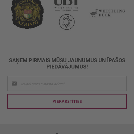
SAŅEM PIRMAIS MŪSU JAUNUMUS UN ĪPAŠOS
PIEDĀVĀJUMUS!
Pieteikties
jaunumu
saņemšanai:
PIERAKSTĪTIES