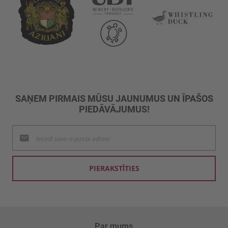
SAŅEM PIRMAIS MŪSU JAUNUMUS UN ĪPAŠOS
PIEDĀVĀJUMUS!
Pieteikties
jaunumu
saņemšanai:
PIERAKSTĪTIES
Par mums