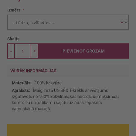
Izmērs
Skaits
-
+
PIEVIENOT GROZAM
VAIRĀK INFORMĀCIJAS
Vairāk
100% kokvilna
informācijas
Maigi rozā UNISEX T-krekls ar vēstījumu.
Izgatavots no 100% kokvilnas, kas nodrošina maksimālu
komfortu un patīkamu sajūtu uz ādas. Iepakots
caurspīdīgā maisiņā.