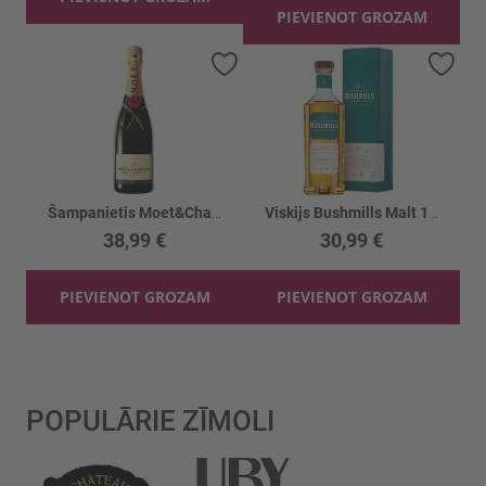
PIEVIENOT GROZAM
Pievienot vēlmju sarakstam
Piev
Šampanietis Moet&Chandon Brut Imperial 12%
Viskijs Bushmills Malt 10yo 40%
38,99 €
30,99 €
PIEVIENOT GROZAM
PIEVIENOT GROZAM
POPULĀRIE ZĪMOLI