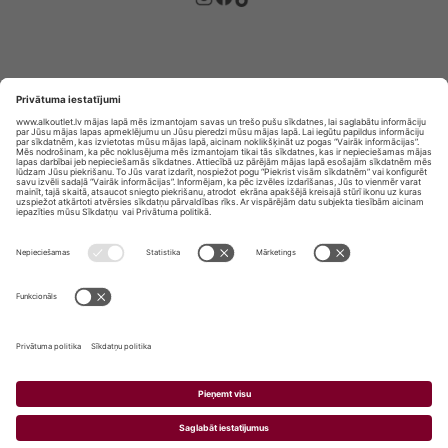
Privātuma politika
Privātuma Iestatījumi
E-veikala lietošanas noteikumi
© SIA „Vita Mārkets” visas tiesības aizsargātas.
ALKOHOLA LIETOŠANA KAITĒ JŪSU VESELĪBAI!
ALKOHOLA PĀRDOŠANA, IEGĀDĀŠANĀS UN
NODOŠANA NEPILNGADĪGĀM PERSONĀM IR
AIZLIEGTA.