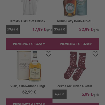
Krekls AlkOutlet Unisex Kronis balts
Rums Lazy Dodo 40% tūbā
17,99 €
32,99 €
19,99 €
35,99 €
PIEVIENOT GROZAM
PIEVIENOT GROZAM
Pievienot vēlmju sarakstam
Piev
Viskijs Dalwhinne Single malt 15yo 46%
Zeķes AlkOutlet AlkoShake bordo
62,99 €
5,99 €
6,99 €
PIEVIENOT GROZAM