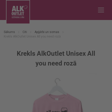
Sākums
Citi
Apģērbi un somas
Krekls AlkOutlet Unisex All you need rozā
Krekls AlkOutlet Unisex All
you need rozā
Iet
uz
galerijas
beigām