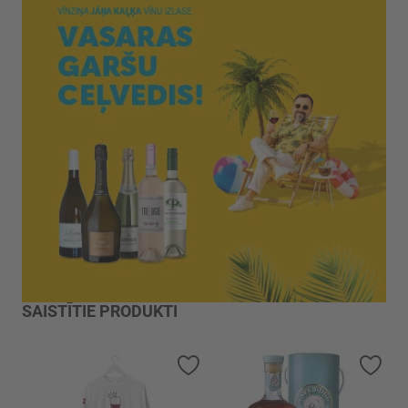
SAISTĪTIE PRODUKTI
Pievienot vēlmju sarakstam
Piev