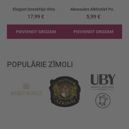
Elegant Dzesētājs Vīna pudelei
Aksesuārs AlkOutlet Pudeļu korķis
17,99 €
5,99 €
PIEVIENOT GROZAM
PIEVIENOT GROZAM
POPULĀRIE ZĪMOLI