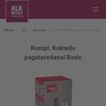
Sākums
Citi
Aksesuāri
Kompl. Kokteiļu pagatavošanai Basic
Kompl. Kokteiļu
pagatavošanai Basic
Iet
uz
galerijas
beigām