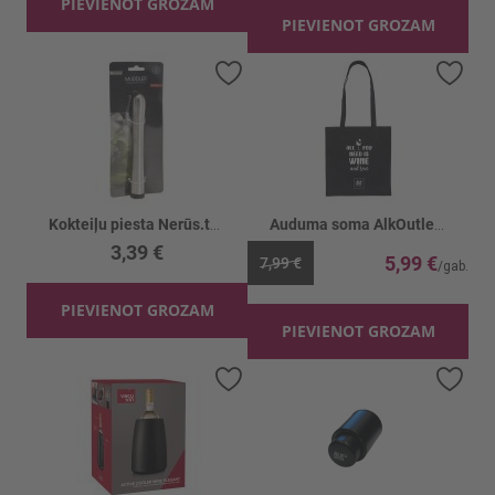
PIEVIENOT GROZAM
PIEVIENOT GROZAM
Pievienot vēlmju sarakstam
Piev
Kokteiļu piesta Nerūs.tērauda
Auduma soma AlkOutlet All you need melna
3,39 €
5,99 €
7,99 €
PIEVIENOT GROZAM
PIEVIENOT GROZAM
Pievienot vēlmju sarakstam
Piev