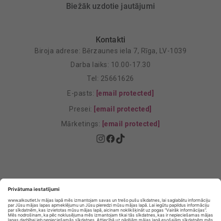
Biežāk uzdotie jautājumi
Kontakti
Biroja adrese: Bērzaunes iela 7, Rīga, LV-1039
Darba laiks: 10.00-17.30
Tel: 25661626
E-pasts:
[email protected]
Presei:
[email protected]
Mārketings:
[email protected]
Privātuma politika
Privātuma Iestatījumi
E-veikala lietošanas noteikumi