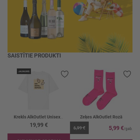
SAISTĪTIE PRODUKTI
Pievienot vēlmju sarakstam
Piev
Krekls AlkOutlet Unisex Garais Austere 1gb
Zeķes AlkOutlet Rozā
19,99 €
5,99 €
6,99 €