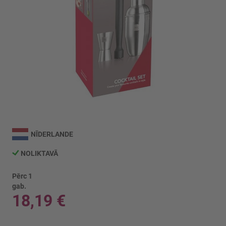
Iet
uz
NĪDERLANDE
galerijas
sākumu
NOLIKTAVĀ
Pērc 1
gab.
18,19 €