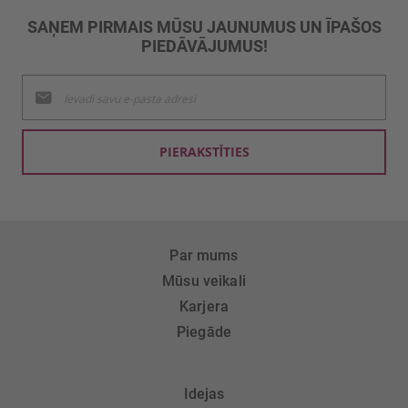
SAŅEM PIRMAIS MŪSU JAUNUMUS UN ĪPAŠOS
PIEDĀVĀJUMUS!
Pieteikties
jaunumu
saņemšanai:
PIERAKSTĪTIES
Par mums
Mūsu veikali
Karjera
Piegāde
Idejas