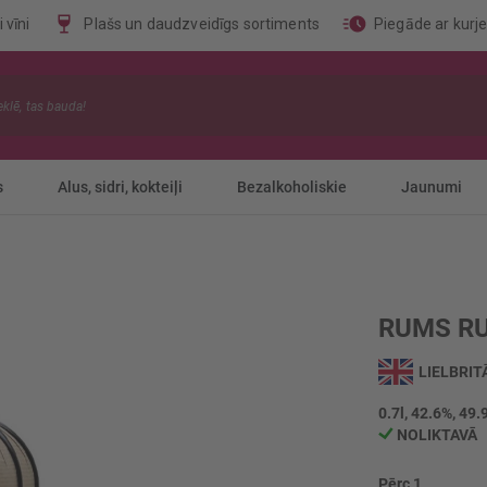
 vīni
Plašs un daudzveidīgs sortiments
Piegāde ar kurj
s
Alus, sidri, kokteiļi
Bezalkoholiskie
Jaunumi
RUMS RU
LIELBRIT
0.7l, 42.6%, 49.
NOLIKTAVĀ
Pērc 1