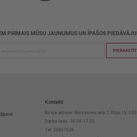
M PIRMAIS MŪSU JAUNUMUS UN ĪPAŠOS PIEDĀVĀJ
ties
PIERAKSTĪT
mu
šanai:
Kontakti
Biroja adrese: Bērzaunes iela 7, Rīga, LV-10
tājumi
Darba laiks: 10.00-17.30
Tel: 25661626