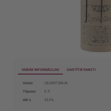
Iet
uz
galerijas
VAIRĀK INFORMĀCIJAS
SAISTĪTIE RAKSTI
sākumu
Vairāk
Valsts
LIELBRITĀNIJA
informācijas
Tilpums
0.7l
Alk %
42.6%