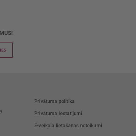
UMUS!
IES
Privātuma politika
39
Privātuma Iestatījumi
E-veikala lietošanas noteikumi