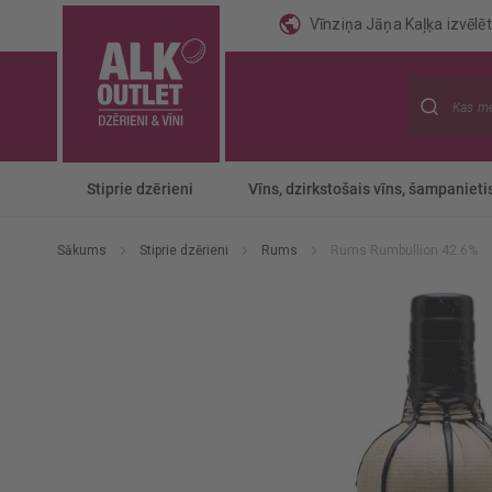
Vīnziņa Jāņa Kaļķa izvēlēti
Meklēt
Stiprie dzērieni
Vīns, dzirkstošais vīns, šampanieti
Sākums
Stiprie dzērieni
Rums
Rums Rumbullion 42.6%
Iet
uz
galerijas
beigām