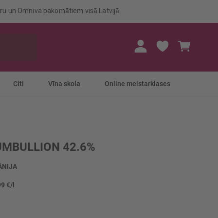
eru un Omniva pakomātiem visā Latvijā
Mans gr
Citi
Vīna skola
Online meistarklases
MBULLION 42.6%
ĀNIJA
99 €/l