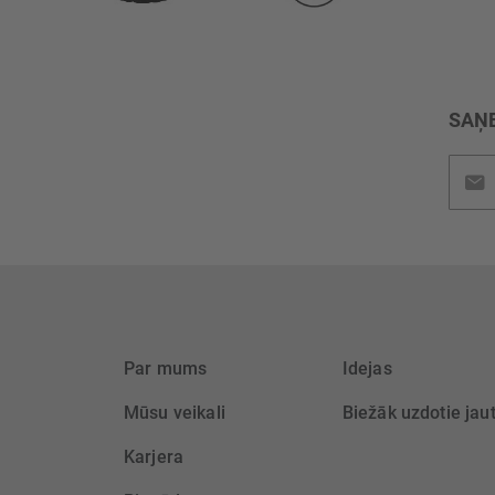
SAŅE
Pieteik
jaunu
saņem
Par mums
Idejas
Mūsu veikali
Biežāk uzdotie jau
Karjera