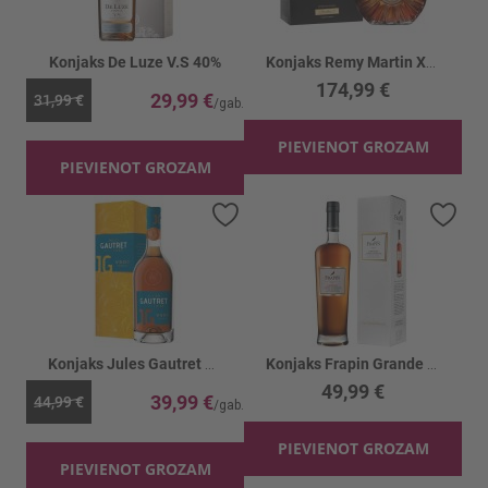
Konjaks De Luze V.S 40%
Konjaks Remy Martin XO Excellence 40%
174,99 €
29,99 €
31,99 €
PIEVIENOT GROZAM
PIEVIENOT GROZAM
Pievienot vēlmju sarakstam
Piev
Konjaks Jules Gautret VSOP 40% TIN
Konjaks Frapin Grande Champagne 1270 40%
49,99 €
39,99 €
44,99 €
PIEVIENOT GROZAM
PIEVIENOT GROZAM