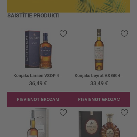
SAISTĪTIE PRODUKTI
Pievienot vēlmju sarakstam
Piev
Konjaks Larsen VSOP 40%
Konjaks Leyrat VS GB 40%
36,49 €
33,49 €
PIEVIENOT GROZAM
PIEVIENOT GROZAM
Pievienot vēlmju sarakstam
Piev