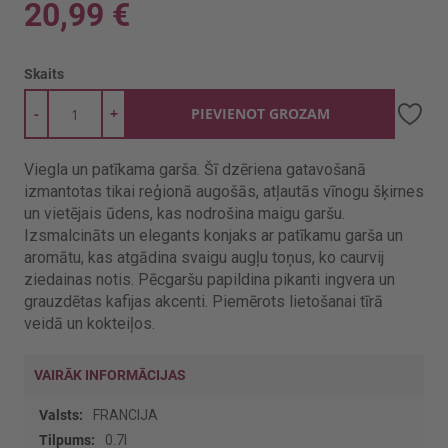
20,99 €
Skaits
-
+
PIEVIENOT GROZAM
Viegla un patīkama garša. Šī dzēriena gatavošanā
izmantotas tikai reģionā augošās, atļautās vīnogu šķirnes
un vietējais ūdens, kas nodrošina maigu garšu.
Izsmalcināts un elegants konjaks ar patīkamu garša un
aromātu, kas atgādina svaigu augļu toņus, ko caurvij
ziedainas notis. Pēcgaršu papildina pikanti ingvera un
grauzdētas kafijas akcenti. Piemērots lietošanai tīrā
veidā un kokteiļos.
VAIRĀK INFORMĀCIJAS
Vairāk
FRANCIJA
informācijas
0.7l