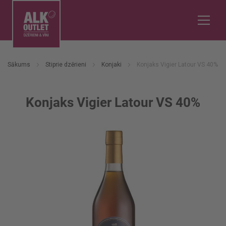
Sākums
Stiprie dzērieni
Konjaki
Konjaks Vigier Latour VS 40%
Konjaks Vigier Latour VS 40%
Iet
uz
galerijas
beigām