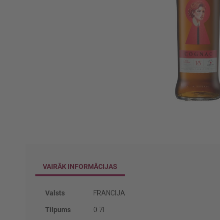
Iet
uz
galerijas
sākumu
VAIRĀK INFORMĀCIJAS
Vairāk
Valsts
FRANCIJA
informācijas
Tilpums
0.7l