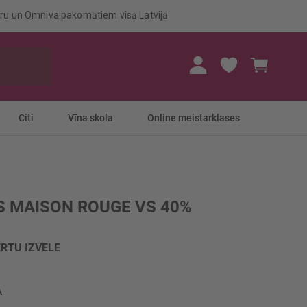
eru un Omniva pakomātiem visā Latvijā
Mans gr
Citi
Vīna skola
Online meistarklases
 MAISON ROUGE VS 40%
RTU IZVĒLE
A