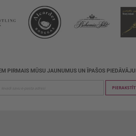
M PIRMAIS MŪSU JAUNUMUS UN ĪPAŠOS PIEDĀVĀJ
ties
PIERAKSTĪT
mu
šanai: