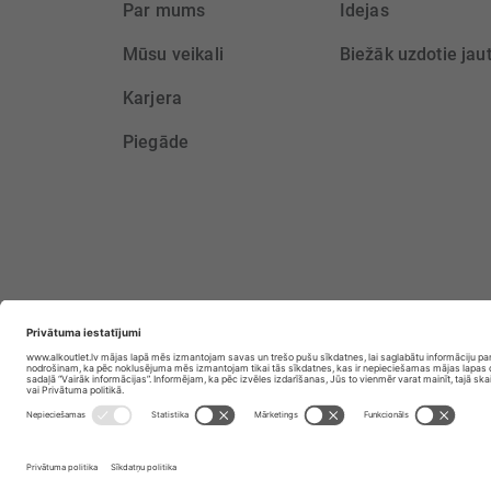
Par mums
Idejas
Mūsu veikali
Biežāk uzdotie jau
Karjera
Piegāde