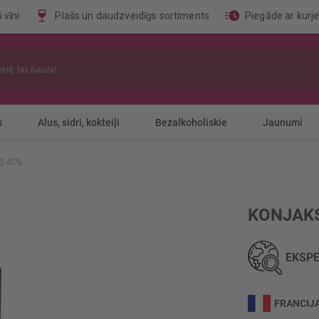
 vīni
Plašs un daudzveidīgs sortiments
Piegāde ar kurj
s
Alus, sidri, kokteiļi
Bezalkoholiskie
Jaunumi
S 40%
KONJAKS
EKSPE
FRANCIJ