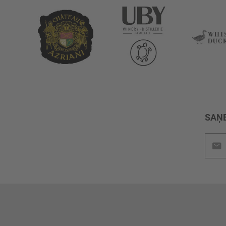
SAŅE
Pieteik
jaunu
saņem