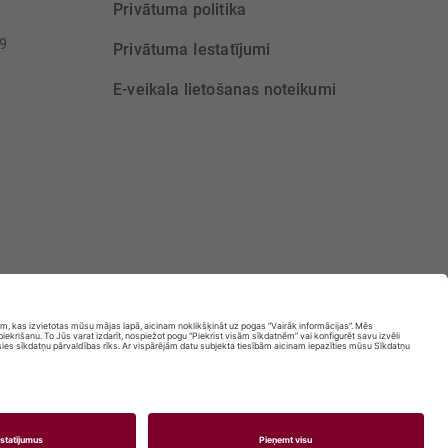
Privātuma politika
39
Privātuma Iestatījumi
E-veikala lietošanas noteikumi