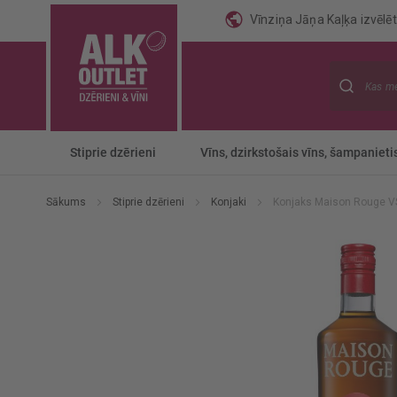
Vīnziņa Jāņa Kaļķa izvēlēti
Meklēt
Stiprie dzērieni
Vīns, dzirkstošais vīns, šampanieti
Sākums
Stiprie dzērieni
Konjaki
Konjaks Maison Rouge V
Iet
uz
galerijas
beigām