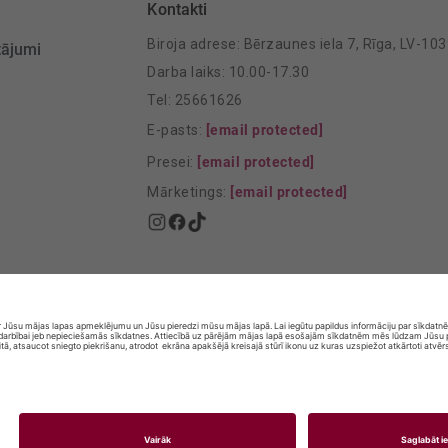
Kontakti
Biroja adrese: Bērzaunes iela 7, Rīga, LV-10
tājumi
Darba laiks: 10.00-17.30
Tel: 25661626
E-pasts:
[email protected]
Presei:
[email protected]
Mārketings:
[email protected]
© SIA „Vita Mārkets” visas tiesības aizsargātas.